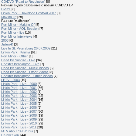
CD/DVD "Road to Revolution"
[0]
Разные видео связанные с новым CD/DVD LP
DVD's
[8]
Linkin Park - Download Festival 2007
[0]
Making Of
[28]
Разные "мэйкинги"
Fort Minor - Making Of
[5]
Fort Minor - AOL Session
[7]
Fort Minor - live
[10]
Fort Minor Interviews
[4]
2003
[0]
Julien-K
[3]
Live In St. Petersburg 26.07.2009
[21]
Linkin Park | Клипы
[61]
Fort Minor - Other
[1]
Dead By Sunrise - Live
[34]
Chester Bennington - Live
[7]
Dead By Sunrise - Music Videos
[6]
Dead By Sunrise - Other Videos
[8]
Chester Bennington - Other Videos
[7]
LPTV - 2003
[10]
Linkin Park | Live - 2000
[6]
Linkin Park | Live - 2001
[36]
Linkin Park | Live - 2002
[1]
Linkin Park | Live - 2003
[22]
Linkin Park | Live - 2004
[16]
Linkin Park | Live - 2005
[2]
Linkin Park | Live - 2006
[3]
Linkin Park | Live - 2007
[30]
Linkin Park | Live - 2008
[19]
Linkin Park | Live - 2009
[29]
Linkin Park | Live - 2010
[29]
Linkin Park | Live - 2011
[28]
MTV about "ATS" tour
[7]
На русском
[44]