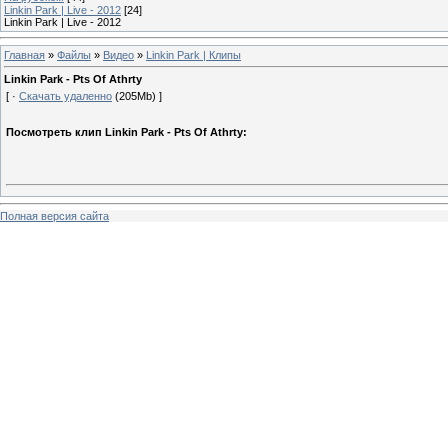
Linkin Park | Live - 2012
[24]
Linkin Park | Live - 2012
Главная
»
Файлы
»
Видео
»
Linkin Park | Клипы
Linkin Park - Pts Of Athrty
[ ·
Скачать удаленно
(205Mb) ]
Посмотреть клип Linkin Park - Pts Of Athrty:
Полная версия сайта