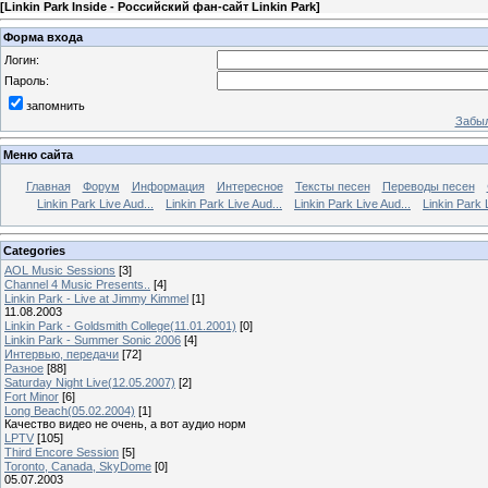
[
Linkin Park Inside - Российский фан-сайт Linkin Park
]
Форма входа
Логин:
Пароль:
запомнить
Забыл
Меню сайта
Главная
Форум
Информация
Интересное
Тексты песен
Переводы песен
Linkin Park Live Aud...
Linkin Park Live Aud...
Linkin Park Live Aud...
Linkin Park 
Categories
AOL Music Sessions
[3]
Channel 4 Music Presents..
[4]
Linkin Park - Live at Jimmy Kimmel
[1]
11.08.2003
Linkin Park - Goldsmith College(11.01.2001)
[0]
Linkin Park - Summer Sonic 2006
[4]
Интервью, передачи
[72]
Разное
[88]
Saturday Night Live(12.05.2007)
[2]
Fort Minor
[6]
Long Beach(05.02.2004)
[1]
Качество видео не очень, а вот аудио норм
LPTV
[105]
Third Encore Session
[5]
Toronto, Canada, SkyDome
[0]
05.07.2003