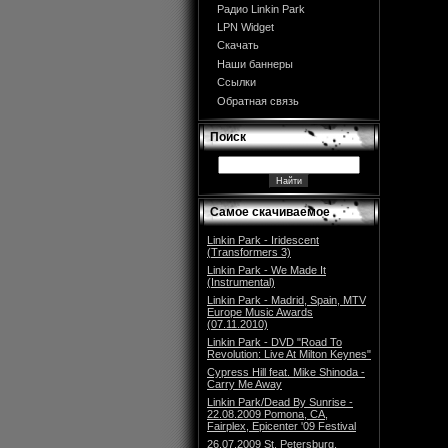
Радио Linkin Park
LPN Widget
Скачать
Наши баннеры
Ссылки
Обратная связь
Поиск
Самое скачиваемое
Linkin Park - Iridescent
(Transformers 3)
Linkin Park - We Made It
(Instrumental)
Linkin Park - Madrid, Spain, MTV
Europe Music Awards
(07.11.2010)
Linkin Park - DVD "Road To
Revolution: Live At Milton Keynes"
Cypress Hill feat. Mike Shinoda -
Carry Me Away
Linkin Park/Dead By Sunrise -
22.08.2009 Pomona, CA,
Fairplex, Epicenter '09 Festival
26.07.2009 St. Petersburg,