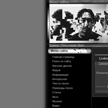
Каталог файлов
Главная
|
Регистрация
|
Вход
Меню сайта
Главная страница
Linki
Поиск по сайту
[ ·
Скачать
Магазин дисков
Форум
Посмотре
Информация
Интересное
Тексты песен
Добавил:
Переводы песен
Просмотр
Статьи
Фото
Музыка
Видео