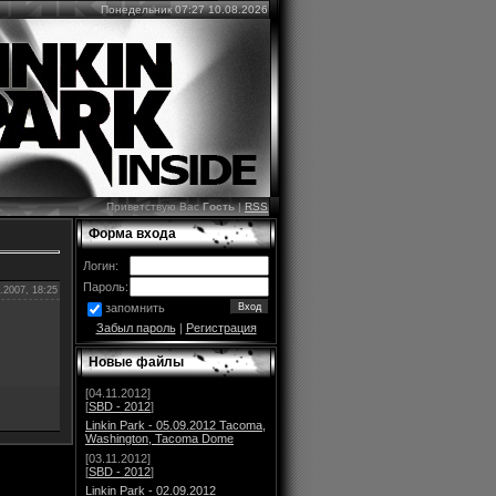
Понедельник 07:27 10.08.2026
Приветствую Вас
Гость
|
RSS
Форма входа
Логин:
Пароль:
.2007, 18:25
запомнить
Забыл пароль
|
Регистрация
Новые файлы
[04.11.2012]
[
SBD - 2012
]
Linkin Park - 05.09.2012 Tacoma,
Washington, Tacoma Dome
[03.11.2012]
[
SBD - 2012
]
Linkin Park - 02.09.2012