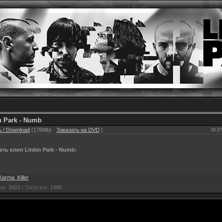
n Park - Numb
 / Download
(176Mb) ·
Заказать на DVD
]
29.07
ть клип Linkin Park - Numb:
Karma_Killer
ов:
3423
| Загрузок:
1480