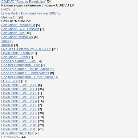
CD/DVD "Road to Revolution"
[0]
Разные видео связанные с новым CD/DVD LP
DVD's
[8]
Linkin Park - Download Festival 2007
[0]
Making Of
[28]
Разные "мэйкинги"
Fort Minor - Making Of
[5]
Fort Minor - AOL Session
[7]
Fort Minor - live
[10]
Fort Minor Interviews
[4]
2003
[0]
Julien-K
[3]
Live In St. Petersburg 26.07.2009
[21]
Linkin Park | Клипы
[61]
Fort Minor - Other
[1]
Dead By Sunrise - Live
[34]
Chester Bennington - Live
[7]
Dead By Sunrise - Music Videos
[6]
Dead By Sunrise - Other Videos
[8]
Chester Bennington - Other Videos
[7]
LPTV - 2003
[10]
Linkin Park | Live - 2000
[6]
Linkin Park | Live - 2001
[36]
Linkin Park | Live - 2002
[1]
Linkin Park | Live - 2003
[22]
Linkin Park | Live - 2004
[16]
Linkin Park | Live - 2005
[2]
Linkin Park | Live - 2006
[3]
Linkin Park | Live - 2007
[30]
Linkin Park | Live - 2008
[19]
Linkin Park | Live - 2009
[29]
Linkin Park | Live - 2010
[29]
Linkin Park | Live - 2011
[28]
MTV about "ATS" tour
[7]
На русском
[44]