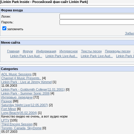
[
Linkin Park Inside - Российский фан-сайт Linkin Park
]
Форма входа
Логин:
Пароль:
запомнить
Забыл
Меню сайта
Главная
Форум
Информация
Интересное
Тексты песен
Переводы песен
Linkin Park Live Aud...
Linkin Park Live Aud...
Linkin Park Live Aud...
Linkin Park 
Categories
AOL Music Sessions
[3]
Channel 4 Music Presents..
[4]
Linkin Park - Live at Jimmy Kimmel
[1]
11.08.2003
Linkin Park - Goldsmith College(11.01.2001)
[0]
Linkin Park - Summer Sonic 2006
[4]
Интервью, передачи
[72]
Разное
[88]
Saturday Night Live(12.05.2007)
[2]
Fort Minor
[6]
Long Beach(05.02.2004)
[1]
Качество видео не очень, а вот аудио норм
LPTV
[105]
Third Encore Session
[5]
Toronto, Canada, SkyDome
[0]
05.07.2003