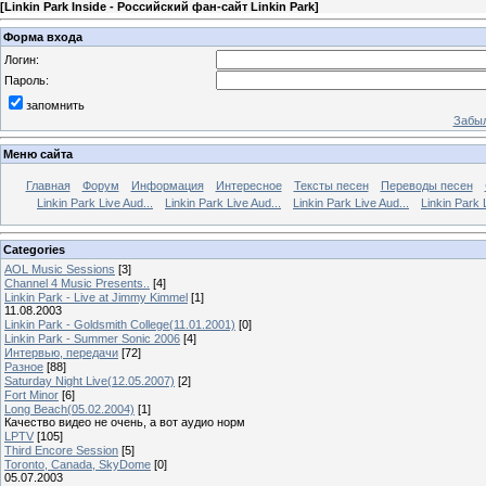
[
Linkin Park Inside - Российский фан-сайт Linkin Park
]
Форма входа
Логин:
Пароль:
запомнить
Забыл
Меню сайта
Главная
Форум
Информация
Интересное
Тексты песен
Переводы песен
Linkin Park Live Aud...
Linkin Park Live Aud...
Linkin Park Live Aud...
Linkin Park 
Categories
AOL Music Sessions
[3]
Channel 4 Music Presents..
[4]
Linkin Park - Live at Jimmy Kimmel
[1]
11.08.2003
Linkin Park - Goldsmith College(11.01.2001)
[0]
Linkin Park - Summer Sonic 2006
[4]
Интервью, передачи
[72]
Разное
[88]
Saturday Night Live(12.05.2007)
[2]
Fort Minor
[6]
Long Beach(05.02.2004)
[1]
Качество видео не очень, а вот аудио норм
LPTV
[105]
Third Encore Session
[5]
Toronto, Canada, SkyDome
[0]
05.07.2003