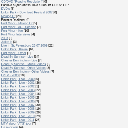
CD/DVD "Road to Revolution"
[0]
Разные видео связанные с новым CD/DVD LP
DVD's
[8]
Linkin Park - Download Festival 2007
[0]
Making Of
[28]
Разные "мэйкинги"
Fort Minor - Making Of
[5]
Fort Minor - AOL Session
[7]
Fort Minor - live
[10]
Fort Minor Interviews
[4]
2003
[0]
Julien-K
[3]
Live In St. Petersburg 26.07.2009
[21]
Linkin Park | Клипы
[61]
Fort Minor - Other
[1]
Dead By Sunrise - Live
[34]
Chester Bennington - Live
[7]
Dead By Sunrise - Music Videos
[6]
Dead By Sunrise - Other Videos
[8]
Chester Bennington - Other Videos
[7]
LPTV - 2003
[10]
Linkin Park | Live - 2000
[6]
Linkin Park | Live - 2001
[36]
Linkin Park | Live - 2002
[1]
Linkin Park | Live - 2003
[22]
Linkin Park | Live - 2004
[16]
Linkin Park | Live - 2005
[2]
Linkin Park | Live - 2006
[3]
Linkin Park | Live - 2007
[30]
Linkin Park | Live - 2008
[19]
Linkin Park | Live - 2009
[29]
Linkin Park | Live - 2010
[29]
Linkin Park | Live - 2011
[28]
MTV about "ATS" tour
[7]
На русском
[44]