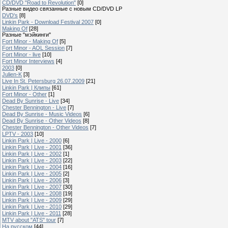
CD/DVD "Road to Revolution"
[0]
Разные видео связанные с новым CD/DVD LP
DVD's
[8]
Linkin Park - Download Festival 2007
[0]
Making Of
[28]
Разные "мэйкинги"
Fort Minor - Making Of
[5]
Fort Minor - AOL Session
[7]
Fort Minor - live
[10]
Fort Minor Interviews
[4]
2003
[0]
Julien-K
[3]
Live In St. Petersburg 26.07.2009
[21]
Linkin Park | Клипы
[61]
Fort Minor - Other
[1]
Dead By Sunrise - Live
[34]
Chester Bennington - Live
[7]
Dead By Sunrise - Music Videos
[6]
Dead By Sunrise - Other Videos
[8]
Chester Bennington - Other Videos
[7]
LPTV - 2003
[10]
Linkin Park | Live - 2000
[6]
Linkin Park | Live - 2001
[36]
Linkin Park | Live - 2002
[1]
Linkin Park | Live - 2003
[22]
Linkin Park | Live - 2004
[16]
Linkin Park | Live - 2005
[2]
Linkin Park | Live - 2006
[3]
Linkin Park | Live - 2007
[30]
Linkin Park | Live - 2008
[19]
Linkin Park | Live - 2009
[29]
Linkin Park | Live - 2010
[29]
Linkin Park | Live - 2011
[28]
MTV about "ATS" tour
[7]
На русском
[44]