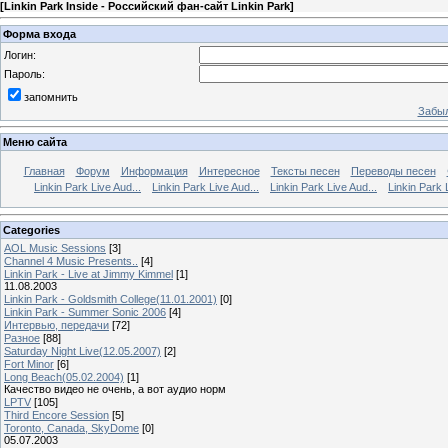
[
Linkin Park Inside - Российский фан-сайт Linkin Park
]
Форма входа
Логин:
Пароль:
запомнить
Забыл
Меню сайта
Главная
Форум
Информация
Интересное
Тексты песен
Переводы песен
Linkin Park Live Aud...
Linkin Park Live Aud...
Linkin Park Live Aud...
Linkin Park 
Categories
AOL Music Sessions
[3]
Channel 4 Music Presents..
[4]
Linkin Park - Live at Jimmy Kimmel
[1]
11.08.2003
Linkin Park - Goldsmith College(11.01.2001)
[0]
Linkin Park - Summer Sonic 2006
[4]
Интервью, передачи
[72]
Разное
[88]
Saturday Night Live(12.05.2007)
[2]
Fort Minor
[6]
Long Beach(05.02.2004)
[1]
Качество видео не очень, а вот аудио норм
LPTV
[105]
Third Encore Session
[5]
Toronto, Canada, SkyDome
[0]
05.07.2003