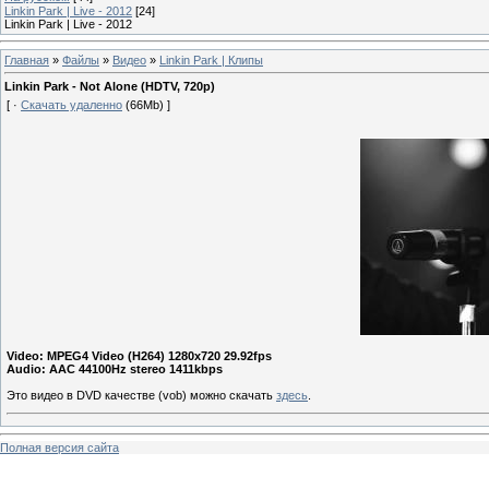
Linkin Park | Live - 2012
[24]
Linkin Park | Live - 2012
Главная
»
Файлы
»
Видео
»
Linkin Park | Клипы
Linkin Park - Not Alone (HDTV, 720p)
[ ·
Скачать удаленно
(66Mb) ]
Video: MPEG4 Video (H264) 1280x720 29.92fps
Audio: AAC 44100Hz stereo 1411kbps
Это видео в DVD качестве (vob) можно скачать
здесь
.
Полная версия сайта