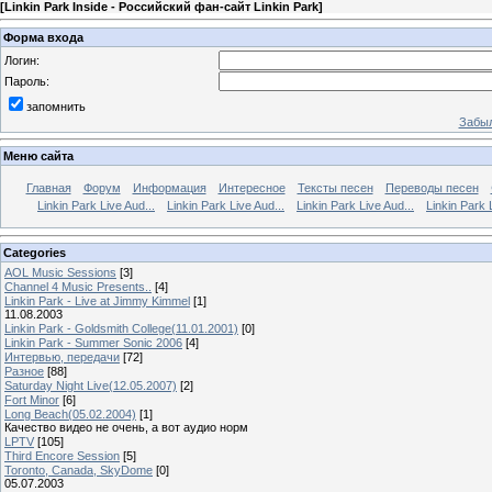
[
Linkin Park Inside - Российский фан-сайт Linkin Park
]
Форма входа
Логин:
Пароль:
запомнить
Забыл
Меню сайта
Главная
Форум
Информация
Интересное
Тексты песен
Переводы песен
Linkin Park Live Aud...
Linkin Park Live Aud...
Linkin Park Live Aud...
Linkin Park 
Categories
AOL Music Sessions
[3]
Channel 4 Music Presents..
[4]
Linkin Park - Live at Jimmy Kimmel
[1]
11.08.2003
Linkin Park - Goldsmith College(11.01.2001)
[0]
Linkin Park - Summer Sonic 2006
[4]
Интервью, передачи
[72]
Разное
[88]
Saturday Night Live(12.05.2007)
[2]
Fort Minor
[6]
Long Beach(05.02.2004)
[1]
Качество видео не очень, а вот аудио норм
LPTV
[105]
Third Encore Session
[5]
Toronto, Canada, SkyDome
[0]
05.07.2003