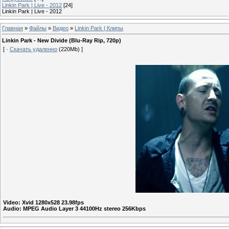
Linkin Park | Live - 2012
[24]
Linkin Park | Live - 2012
Главная
»
Файлы
»
Видео
»
Linkin Park | Клипы
Linkin Park - New Divide (Blu-Ray Rip, 720p)
[ ·
Скачать удаленно
(220Mb) ]
Video: Xvid 1280x528 23.98fps
Audio: MPEG Audio Layer 3 44100Hz stereo 256Kbps