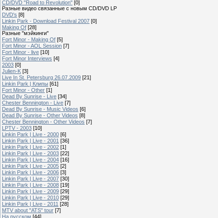
CD/DVD "Road to Revolution"
[0]
Разные видео связанные с новым CD/DVD LP
DVD's
[8]
Linkin Park - Download Festival 2007
[0]
Making Of
[28]
Разные "мэйкинги"
Fort Minor - Making Of
[5]
Fort Minor - AOL Session
[7]
Fort Minor - live
[10]
Fort Minor Interviews
[4]
2003
[0]
Julien-K
[3]
Live In St. Petersburg 26.07.2009
[21]
Linkin Park | Клипы
[61]
Fort Minor - Other
[1]
Dead By Sunrise - Live
[34]
Chester Bennington - Live
[7]
Dead By Sunrise - Music Videos
[6]
Dead By Sunrise - Other Videos
[8]
Chester Bennington - Other Videos
[7]
LPTV - 2003
[10]
Linkin Park | Live - 2000
[6]
Linkin Park | Live - 2001
[36]
Linkin Park | Live - 2002
[1]
Linkin Park | Live - 2003
[22]
Linkin Park | Live - 2004
[16]
Linkin Park | Live - 2005
[2]
Linkin Park | Live - 2006
[3]
Linkin Park | Live - 2007
[30]
Linkin Park | Live - 2008
[19]
Linkin Park | Live - 2009
[29]
Linkin Park | Live - 2010
[29]
Linkin Park | Live - 2011
[28]
MTV about "ATS" tour
[7]
На русском
[44]