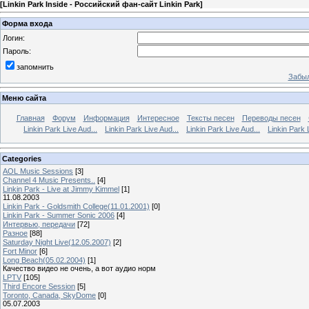
[
Linkin Park Inside - Российский фан-сайт Linkin Park
]
Форма входа
Логин:
Пароль:
запомнить
Забыл
Меню сайта
Главная
Форум
Информация
Интересное
Тексты песен
Переводы песен
Linkin Park Live Aud...
Linkin Park Live Aud...
Linkin Park Live Aud...
Linkin Park 
Categories
AOL Music Sessions
[3]
Channel 4 Music Presents..
[4]
Linkin Park - Live at Jimmy Kimmel
[1]
11.08.2003
Linkin Park - Goldsmith College(11.01.2001)
[0]
Linkin Park - Summer Sonic 2006
[4]
Интервью, передачи
[72]
Разное
[88]
Saturday Night Live(12.05.2007)
[2]
Fort Minor
[6]
Long Beach(05.02.2004)
[1]
Качество видео не очень, а вот аудио норм
LPTV
[105]
Third Encore Session
[5]
Toronto, Canada, SkyDome
[0]
05.07.2003