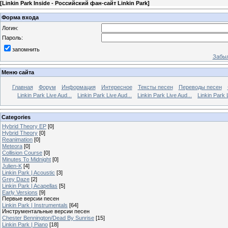
[
Linkin Park Inside - Российский фан-сайт Linkin Park
]
Форма входа
Логин:
Пароль:
запомнить
Забыл
Меню сайта
Главная
Форум
Информация
Интересное
Тексты песен
Переводы песен
Linkin Park Live Aud...
Linkin Park Live Aud...
Linkin Park Live Aud...
Linkin Park 
Categories
Hybrid Theory EP
[0]
Hybrid Theory
[0]
Reanimation
[0]
Meteora
[0]
Collision Course
[0]
Minutes To Midnight
[0]
Julien-K
[4]
Linkin Park | Acoustic
[3]
Grey Daze
[2]
Linkin Park | Acapellas
[5]
Early Versions
[9]
Первые версии песен
Linkin Park | Instrumentals
[64]
Инструментальные версии песен
Chester Bennington/Dead By Sunrise
[15]
Linkin Park | Piano
[18]