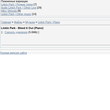
Пианинные вариации
Linkin Park | Редкие треки
[7]
Audio Linkin Park | Other Live
[29]
Mike Shinoda
[9]
Linkin Park | Other music
[14]
Главная
»
Файлы
»
Музыка
»
Linkin Park | Piano
Linkin Park - Bleed It Out (Piano)
[ ·
Скачать удаленно
(5.6Mb) ]
Полная версия сайта