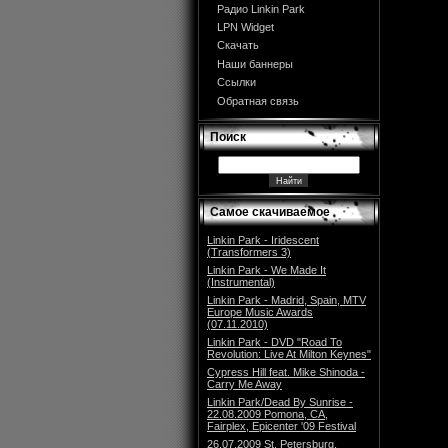
Радио Linkin Park
LPN Widget
Скачать
Наши баннеры
Ссылки
Обратная связь
Поиск
Самое скачиваемое
Linkin Park - Iridescent
(Transformers 3)
Linkin Park - We Made It
(Instrumental)
Linkin Park - Madrid, Spain, MTV
Europe Music Awards
(07.11.2010)
Linkin Park - DVD "Road To
Revolution: Live At Milton Keynes"
Cypress Hill feat. Mike Shinoda -
Carry Me Away
Linkin Park/Dead By Sunrise -
22.08.2009 Pomona, CA,
Fairplex, Epicenter '09 Festival
26.07.2009 St. Petersburg,