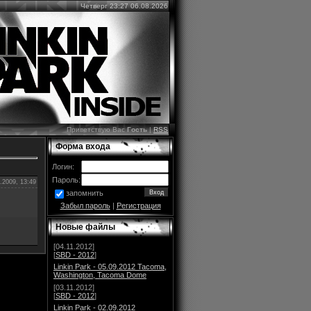
Четверг 23:27 06.08.2026
Приветствую Вас
Гость
|
RSS
Форма входа
Логин:
Пароль:
.2009, 13:49
запомнить
Забыл пароль
|
Регистрация
Новые файлы
[04.11.2012]
[
SBD - 2012
]
Linkin Park - 05.09.2012 Tacoma,
Washington, Tacoma Dome
[03.11.2012]
[
SBD - 2012
]
Linkin Park - 02.09.2012