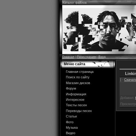
Каталог файлов
Главная
|
Регистрация
|
Вход
Меню сайта
Главная страница
Linkin
Поиск по сайту
[ ·
Скачать
Магазин дисков
Форум
Информация
Добавил:
Интересное
Просмотр
Тексты песен
Переводы песен
Статьи
Фото
Музыка
Видео