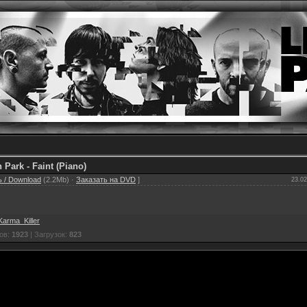
 Park - Faint (Piano)
 / Download
(2.2Mb) ·
Заказать на DVD
]
23.02
Karma_Killer
ов:
1923
| Загрузок:
823