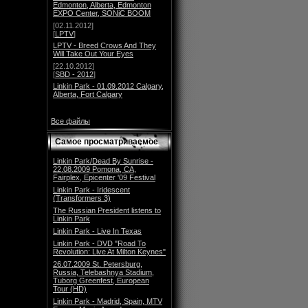
Edmonton, Alberta, Edmonton
EXPO Center, SONiC BOOM
[02.11.2012]
[
LPTV
]
LPTV - Breed Crows And They
Will Take Out Your Eyes
[22.10.2012]
[
SBD - 2012
]
Linkin Park - 01.09.2012 Calgary,
Alberta, Fort Calgary
Все файлы
Самое просматриваемое
Linkin Park/Dead By Sunrise -
22.08.2009 Pomona, CA,
Fairplex, Epicenter '09 Festival
Linkin Park - Iridescent
(Transformers 3)
The Russian President listens to
Linkin Park
Linkin Park - Live In Texas
Linkin Park - DVD "Road To
Revolution: Live At Milton Keynes"
26.07.2009 St. Petersburg,
Russia, Telebashnya Stadium,
Tuborg Greenfest, European
Tour (HD)
Linkin Park - Madrid, Spain, MTV