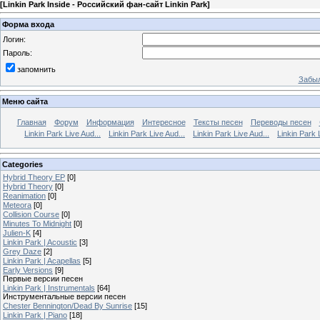
[
Linkin Park Inside - Российский фан-сайт Linkin Park
]
Форма входа
Логин:
Пароль:
запомнить
Забыл
Меню сайта
Главная
Форум
Информация
Интересное
Тексты песен
Переводы песен
Linkin Park Live Aud...
Linkin Park Live Aud...
Linkin Park Live Aud...
Linkin Park 
Categories
Hybrid Theory EP
[0]
Hybrid Theory
[0]
Reanimation
[0]
Meteora
[0]
Collision Course
[0]
Minutes To Midnight
[0]
Julien-K
[4]
Linkin Park | Acoustic
[3]
Grey Daze
[2]
Linkin Park | Acapellas
[5]
Early Versions
[9]
Первые версии песен
Linkin Park | Instrumentals
[64]
Инструментальные версии песен
Chester Bennington/Dead By Sunrise
[15]
Linkin Park | Piano
[18]