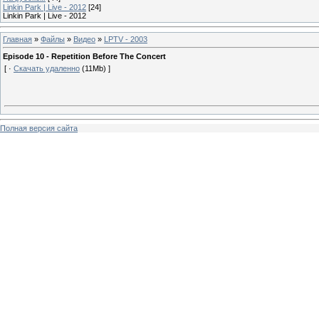
Linkin Park | Live - 2012
[24]
Linkin Park | Live - 2012
Главная
»
Файлы
»
Видео
»
LPTV - 2003
Episode 10 - Repetition Before The Concert
[ ·
Скачать удаленно
(11Mb) ]
Полная версия сайта