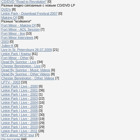
CD/DVD "Road to Revolution"
[0]
Разные видео связанные с новым CD/DVD LP
DVD's
[8]
Linkin Park - Download Festival 2007
[0]
Making Of
[28]
Разные "мэйкинги"
Fort Minor - Making Of
[5]
Fort Minor - AOL Session
[7]
Fort Minor - live
[10]
Fort Minor Interviews
[4]
2003
[0]
Julien-K
[3]
Live In St. Petersburg 26.07.2009
[21]
Linkin Park | Клипы
[61]
Fort Minor - Other
[1]
Dead By Sunrise - Live
[34]
Chester Bennington - Live
[7]
Dead By Sunrise - Music Videos
[6]
Dead By Sunrise - Other Videos
[8]
Chester Bennington - Other Videos
[7]
LPTV - 2003
[10]
Linkin Park | Live - 2000
[6]
Linkin Park | Live - 2001
[36]
Linkin Park | Live - 2002
[1]
Linkin Park | Live - 2003
[22]
Linkin Park | Live - 2004
[16]
Linkin Park | Live - 2005
[2]
Linkin Park | Live - 2006
[3]
Linkin Park | Live - 2007
[30]
Linkin Park | Live - 2008
[19]
Linkin Park | Live - 2009
[29]
Linkin Park | Live - 2010
[29]
Linkin Park | Live - 2011
[28]
MTV about "ATS" tour
[7]
На русском
[44]