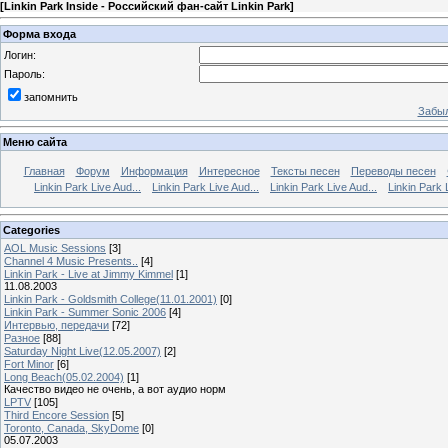
[
Linkin Park Inside - Российский фан-сайт Linkin Park
]
Форма входа
Логин:
Пароль:
запомнить
Забыл
Меню сайта
Главная
Форум
Информация
Интересное
Тексты песен
Переводы песен
Linkin Park Live Aud...
Linkin Park Live Aud...
Linkin Park Live Aud...
Linkin Park 
Categories
AOL Music Sessions
[3]
Channel 4 Music Presents..
[4]
Linkin Park - Live at Jimmy Kimmel
[1]
11.08.2003
Linkin Park - Goldsmith College(11.01.2001)
[0]
Linkin Park - Summer Sonic 2006
[4]
Интервью, передачи
[72]
Разное
[88]
Saturday Night Live(12.05.2007)
[2]
Fort Minor
[6]
Long Beach(05.02.2004)
[1]
Качество видео не очень, а вот аудио норм
LPTV
[105]
Third Encore Session
[5]
Toronto, Canada, SkyDome
[0]
05.07.2003