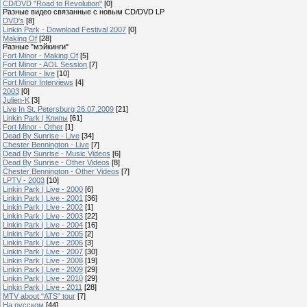
CD/DVD "Road to Revolution"
[0]
Разные видео связанные с новым CD/DVD LP
DVD's
[8]
Linkin Park - Download Festival 2007
[0]
Making Of
[28]
Разные "мэйкинги"
Fort Minor - Making Of
[5]
Fort Minor - AOL Session
[7]
Fort Minor - live
[10]
Fort Minor Interviews
[4]
2003
[0]
Julien-K
[3]
Live In St. Petersburg 26.07.2009
[21]
Linkin Park | Клипы
[61]
Fort Minor - Other
[1]
Dead By Sunrise - Live
[34]
Chester Bennington - Live
[7]
Dead By Sunrise - Music Videos
[6]
Dead By Sunrise - Other Videos
[8]
Chester Bennington - Other Videos
[7]
LPTV - 2003
[10]
Linkin Park | Live - 2000
[6]
Linkin Park | Live - 2001
[36]
Linkin Park | Live - 2002
[1]
Linkin Park | Live - 2003
[22]
Linkin Park | Live - 2004
[16]
Linkin Park | Live - 2005
[2]
Linkin Park | Live - 2006
[3]
Linkin Park | Live - 2007
[30]
Linkin Park | Live - 2008
[19]
Linkin Park | Live - 2009
[29]
Linkin Park | Live - 2010
[29]
Linkin Park | Live - 2011
[28]
MTV about "ATS" tour
[7]
На русском
[44]