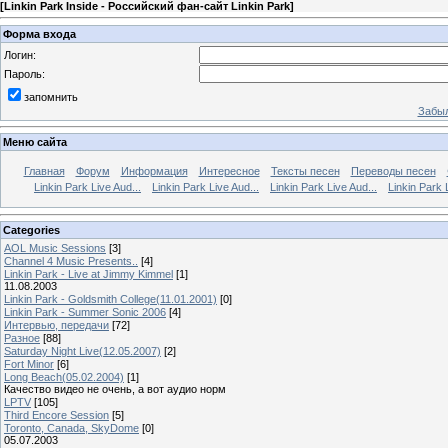
[
Linkin Park Inside - Российский фан-сайт Linkin Park
]
Форма входа
Логин:
Пароль:
запомнить
Забыл
Меню сайта
Главная
Форум
Информация
Интересное
Тексты песен
Переводы песен
Linkin Park Live Aud...
Linkin Park Live Aud...
Linkin Park Live Aud...
Linkin Park 
Categories
AOL Music Sessions
[3]
Channel 4 Music Presents..
[4]
Linkin Park - Live at Jimmy Kimmel
[1]
11.08.2003
Linkin Park - Goldsmith College(11.01.2001)
[0]
Linkin Park - Summer Sonic 2006
[4]
Интервью, передачи
[72]
Разное
[88]
Saturday Night Live(12.05.2007)
[2]
Fort Minor
[6]
Long Beach(05.02.2004)
[1]
Качество видео не очень, а вот аудио норм
LPTV
[105]
Third Encore Session
[5]
Toronto, Canada, SkyDome
[0]
05.07.2003