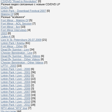
CD/DVD "Road to Revolution"
[0]
Разные видео связанные с новым CD/DVD LP
DVD's
[8]
Linkin Park - Download Festival 2007
[0]
Making Of
[28]
Разные "мэйкинги"
Fort Minor - Making Of
[5]
Fort Minor - AOL Session
[7]
Fort Minor - live
[10]
Fort Minor Interviews
[4]
2003
[0]
Julien-K
[3]
Live In St. Petersburg 26.07.2009
[21]
Linkin Park | Клипы
[61]
Fort Minor - Other
[1]
Dead By Sunrise - Live
[34]
Chester Bennington - Live
[7]
Dead By Sunrise - Music Videos
[6]
Dead By Sunrise - Other Videos
[8]
Chester Bennington - Other Videos
[7]
LPTV - 2003
[10]
Linkin Park | Live - 2000
[6]
Linkin Park | Live - 2001
[36]
Linkin Park | Live - 2002
[1]
Linkin Park | Live - 2003
[22]
Linkin Park | Live - 2004
[16]
Linkin Park | Live - 2005
[2]
Linkin Park | Live - 2006
[3]
Linkin Park | Live - 2007
[30]
Linkin Park | Live - 2008
[19]
Linkin Park | Live - 2009
[29]
Linkin Park | Live - 2010
[29]
Linkin Park | Live - 2011
[28]
MTV about "ATS" tour
[7]
На русском
[44]