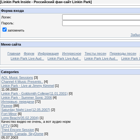
[
Linkin Park Inside - Российский фан-сайт Linkin Park
]
Форма входа
Логин:
Пароль:
запомнить
Забыл
Меню сайта
Главная
Форум
Информация
Интересное
Тексты песен
Переводы песен
Linkin Park Live Aud...
Linkin Park Live Aud...
Linkin Park Live Aud...
Linkin Park 
Categories
AOL Music Sessions
[3]
Channel 4 Music Presents..
[4]
Linkin Park - Live at Jimmy Kimmel
[1]
11.08.2003
Linkin Park - Goldsmith College(11.01.2001)
[0]
Linkin Park - Summer Sonic 2006
[4]
Интервью, передачи
[72]
Разное
[88]
Saturday Night Live(12.05.2007)
[2]
Fort Minor
[6]
Long Beach(05.02.2004)
[1]
Качество видео не очень, а вот аудио норм
LPTV
[105]
Third Encore Session
[5]
Toronto, Canada, SkyDome
[0]
05.07.2003