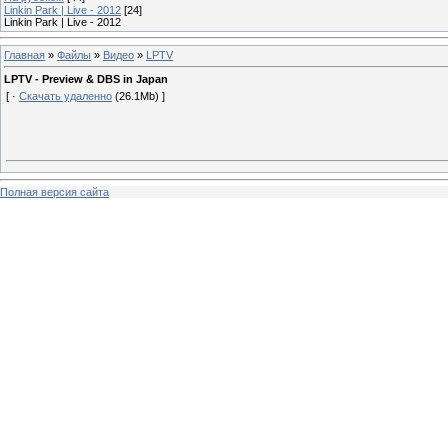
Linkin Park | Live - 2012
[24]
Linkin Park | Live - 2012
Главная
»
Файлы
»
Видео
»
LPTV
LPTV - Preview & DBS in Japan
[ ·
Скачать удаленно
(26.1Mb) ]
Полная версия сайта