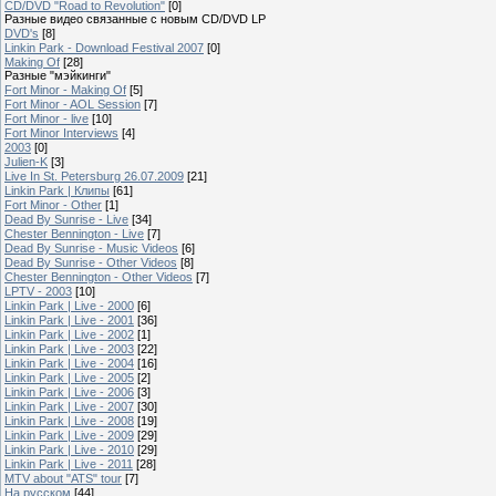
CD/DVD "Road to Revolution"
[0]
Разные видео связанные с новым CD/DVD LP
DVD's
[8]
Linkin Park - Download Festival 2007
[0]
Making Of
[28]
Разные "мэйкинги"
Fort Minor - Making Of
[5]
Fort Minor - AOL Session
[7]
Fort Minor - live
[10]
Fort Minor Interviews
[4]
2003
[0]
Julien-K
[3]
Live In St. Petersburg 26.07.2009
[21]
Linkin Park | Клипы
[61]
Fort Minor - Other
[1]
Dead By Sunrise - Live
[34]
Chester Bennington - Live
[7]
Dead By Sunrise - Music Videos
[6]
Dead By Sunrise - Other Videos
[8]
Chester Bennington - Other Videos
[7]
LPTV - 2003
[10]
Linkin Park | Live - 2000
[6]
Linkin Park | Live - 2001
[36]
Linkin Park | Live - 2002
[1]
Linkin Park | Live - 2003
[22]
Linkin Park | Live - 2004
[16]
Linkin Park | Live - 2005
[2]
Linkin Park | Live - 2006
[3]
Linkin Park | Live - 2007
[30]
Linkin Park | Live - 2008
[19]
Linkin Park | Live - 2009
[29]
Linkin Park | Live - 2010
[29]
Linkin Park | Live - 2011
[28]
MTV about "ATS" tour
[7]
На русском
[44]