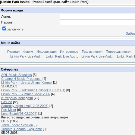
[
Linkin Park Inside - Российский фан-сайт Linkin Park
]
Форма входа
Логин:
Пароль:
запомнить
Забыл
Меню сайта
Главная
Форум
Информация
Интересное
Тексты песен
Переводы песен
Linkin Park Live Aud...
Linkin Park Live Aud...
Linkin Park Live Aud...
Linkin Park 
Categories
AOL Music Sessions
[3]
Channel 4 Music Presents..
[4]
Linkin Park - Live at Jimmy Kimmel
[1]
11.08.2003
Linkin Park - Goldsmith College(11.01.2001)
[0]
Linkin Park - Summer Sonic 2006
[4]
Интервью, передачи
[72]
Разное
[88]
Saturday Night Live(12.05.2007)
[2]
Fort Minor
[6]
Long Beach(05.02.2004)
[1]
Качество видео не очень, а вот аудио норм
LPTV
[105]
Third Encore Session
[5]
Toronto, Canada, SkyDome
[0]
05.07.2003