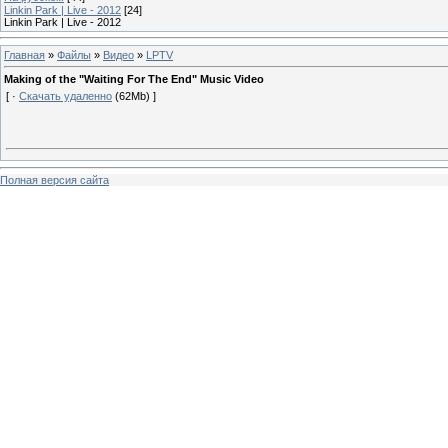
Linkin Park | Live - 2012
[24]
Linkin Park | Live - 2012
Главная
»
Файлы
»
Видео
»
LPTV
Making of the "Waiting For The End" Music Video
[ ·
Скачать удаленно
(62Mb) ]
Полная версия сайта