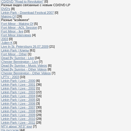
CD/DVD "Road to Revolution"
[0]
Разные видео связанные с новым CD/DVD LP
DVD's
[8]
Linkin Park - Download Festival 2007
[0]
Making Of
[28]
Разные "мэйкинги"
Fort Minor - Making Of
[5]
Fort Minor - AOL Session
[7]
Fort Minor - live
[10]
Fort Minor Interviews
[4]
2003
[0]
Julien-K
[3]
Live In St. Petersburg 26.07.2009
[21]
Linkin Park | Клипы
[61]
Fort Minor - Other
[1]
Dead By Sunrise - Live
[34]
Chester Bennington - Live
[7]
Dead By Sunrise - Music Videos
[6]
Dead By Sunrise - Other Videos
[8]
Chester Bennington - Other Videos
[7]
LPTV - 2003
[10]
Linkin Park | Live - 2000
[6]
Linkin Park | Live - 2001
[36]
Linkin Park | Live - 2002
[1]
Linkin Park | Live - 2003
[22]
Linkin Park | Live - 2004
[16]
Linkin Park | Live - 2005
[2]
Linkin Park | Live - 2006
[3]
Linkin Park | Live - 2007
[30]
Linkin Park | Live - 2008
[19]
Linkin Park | Live - 2009
[29]
Linkin Park | Live - 2010
[29]
Linkin Park | Live - 2011
[28]
MTV about "ATS" tour
[7]
На русском
[44]