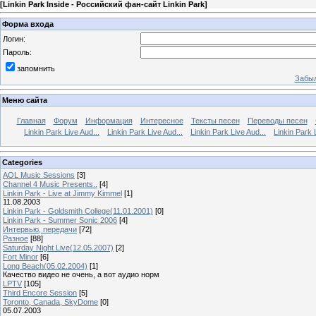
[
Linkin Park Inside - Российский фан-сайт Linkin Park
]
Форма входа
Логин:
Пароль:
запомнить
Забыл
Меню сайта
Главная
Форум
Информация
Интересное
Тексты песен
Переводы песен
Linkin Park Live Aud...
Linkin Park Live Aud...
Linkin Park Live Aud...
Linkin Park 
Categories
AOL Music Sessions
[3]
Channel 4 Music Presents..
[4]
Linkin Park - Live at Jimmy Kimmel
[1]
11.08.2003
Linkin Park - Goldsmith College(11.01.2001)
[0]
Linkin Park - Summer Sonic 2006
[4]
Интервью, передачи
[72]
Разное
[88]
Saturday Night Live(12.05.2007)
[2]
Fort Minor
[6]
Long Beach(05.02.2004)
[1]
Качество видео не очень, а вот аудио норм
LPTV
[105]
Third Encore Session
[5]
Toronto, Canada, SkyDome
[0]
05.07.2003