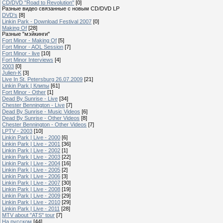
CD/DVD "Road to Revolution"
[0]
Разные видео связанные с новым CD/DVD LP
DVD's
[8]
Linkin Park - Download Festival 2007
[0]
Making Of
[28]
Разные "мэйкинги"
Fort Minor - Making Of
[5]
Fort Minor - AOL Session
[7]
Fort Minor - live
[10]
Fort Minor Interviews
[4]
2003
[0]
Julien-K
[3]
Live In St. Petersburg 26.07.2009
[21]
Linkin Park | Клипы
[61]
Fort Minor - Other
[1]
Dead By Sunrise - Live
[34]
Chester Bennington - Live
[7]
Dead By Sunrise - Music Videos
[6]
Dead By Sunrise - Other Videos
[8]
Chester Bennington - Other Videos
[7]
LPTV - 2003
[10]
Linkin Park | Live - 2000
[6]
Linkin Park | Live - 2001
[36]
Linkin Park | Live - 2002
[1]
Linkin Park | Live - 2003
[22]
Linkin Park | Live - 2004
[16]
Linkin Park | Live - 2005
[2]
Linkin Park | Live - 2006
[3]
Linkin Park | Live - 2007
[30]
Linkin Park | Live - 2008
[19]
Linkin Park | Live - 2009
[29]
Linkin Park | Live - 2010
[29]
Linkin Park | Live - 2011
[28]
MTV about "ATS" tour
[7]
На русском
[44]