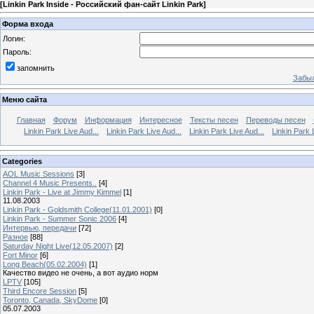
[
Linkin Park Inside - Российский фан-сайт Linkin Park
]
Форма входа
Логин:
Пароль:
запомнить
Забыл
Меню сайта
Главная
Форум
Информация
Интересное
Тексты песен
Переводы песен
Linkin Park Live Aud...
Linkin Park Live Aud...
Linkin Park Live Aud...
Linkin Park 
Categories
AOL Music Sessions
[3]
Channel 4 Music Presents..
[4]
Linkin Park - Live at Jimmy Kimmel
[1]
11.08.2003
Linkin Park - Goldsmith College(11.01.2001)
[0]
Linkin Park - Summer Sonic 2006
[4]
Интервью, передачи
[72]
Разное
[88]
Saturday Night Live(12.05.2007)
[2]
Fort Minor
[6]
Long Beach(05.02.2004)
[1]
Качество видео не очень, а вот аудио норм
LPTV
[105]
Third Encore Session
[5]
Toronto, Canada, SkyDome
[0]
05.07.2003