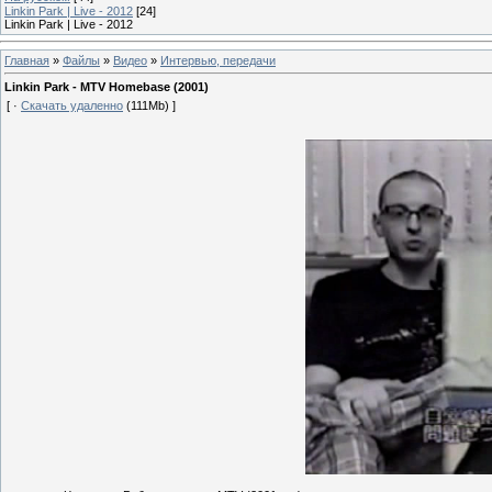
Linkin Park | Live - 2012
[24]
Linkin Park | Live - 2012
Главная
»
Файлы
»
Видео
»
Интервью, передачи
Linkin Park - MTV Homebase (2001)
[ ·
Скачать удаленно
(111Mb) ]