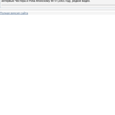
интервью Честера и Роба японскому MTV (2001 год), редкое видео.
Полная версия сайта