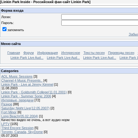
[
Linkin Park Inside - Российский фан-сайт Linkin Park
]
Форма входа
Логин:
Пароль:
запомнить
Забыл
Меню сайта
Главная
Форум
Информация
Интересное
Тексты песен
Переводы песен
Linkin Park Live Aud...
Linkin Park Live Aud...
Linkin Park Live Aud...
Linkin Park 
Categories
AOL Music Sessions
[3]
Channel 4 Music Presents..
[4]
Linkin Park - Live at Jimmy Kimmel
[1]
11.08.2003
Linkin Park - Goldsmith College(11.01.2001)
[0]
Linkin Park - Summer Sonic 2006
[4]
Интервью, передачи
[72]
Разное
[88]
Saturday Night Live(12.05.2007)
[2]
Fort Minor
[6]
Long Beach(05.02.2004)
[1]
Качество видео не очень, а вот аудио норм
LPTV
[105]
Third Encore Session
[5]
Toronto, Canada, SkyDome
[0]
05.07.2003