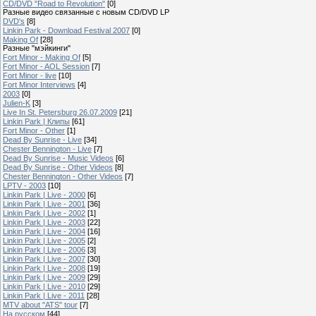
CD/DVD "Road to Revolution"
[0]
Разные видео связанные с новым CD/DVD LP
DVD's
[8]
Linkin Park - Download Festival 2007
[0]
Making Of
[28]
Разные "мэйкинги"
Fort Minor - Making Of
[5]
Fort Minor - AOL Session
[7]
Fort Minor - live
[10]
Fort Minor Interviews
[4]
2003
[0]
Julien-K
[3]
Live In St. Petersburg 26.07.2009
[21]
Linkin Park | Клипы
[61]
Fort Minor - Other
[1]
Dead By Sunrise - Live
[34]
Chester Bennington - Live
[7]
Dead By Sunrise - Music Videos
[6]
Dead By Sunrise - Other Videos
[8]
Chester Bennington - Other Videos
[7]
LPTV - 2003
[10]
Linkin Park | Live - 2000
[6]
Linkin Park | Live - 2001
[36]
Linkin Park | Live - 2002
[1]
Linkin Park | Live - 2003
[22]
Linkin Park | Live - 2004
[16]
Linkin Park | Live - 2005
[2]
Linkin Park | Live - 2006
[3]
Linkin Park | Live - 2007
[30]
Linkin Park | Live - 2008
[19]
Linkin Park | Live - 2009
[29]
Linkin Park | Live - 2010
[29]
Linkin Park | Live - 2011
[28]
MTV about "ATS" tour
[7]
На русском
[44]