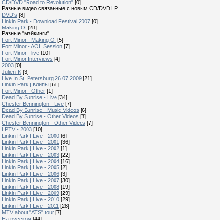
CD/DVD "Road to Revolution"
[0]
Разные видео связанные с новым CD/DVD LP
DVD's
[8]
Linkin Park - Download Festival 2007
[0]
Making Of
[28]
Разные "мэйкинги"
Fort Minor - Making Of
[5]
Fort Minor - AOL Session
[7]
Fort Minor - live
[10]
Fort Minor Interviews
[4]
2003
[0]
Julien-K
[3]
Live In St. Petersburg 26.07.2009
[21]
Linkin Park | Клипы
[61]
Fort Minor - Other
[1]
Dead By Sunrise - Live
[34]
Chester Bennington - Live
[7]
Dead By Sunrise - Music Videos
[6]
Dead By Sunrise - Other Videos
[8]
Chester Bennington - Other Videos
[7]
LPTV - 2003
[10]
Linkin Park | Live - 2000
[6]
Linkin Park | Live - 2001
[36]
Linkin Park | Live - 2002
[1]
Linkin Park | Live - 2003
[22]
Linkin Park | Live - 2004
[16]
Linkin Park | Live - 2005
[2]
Linkin Park | Live - 2006
[3]
Linkin Park | Live - 2007
[30]
Linkin Park | Live - 2008
[19]
Linkin Park | Live - 2009
[29]
Linkin Park | Live - 2010
[29]
Linkin Park | Live - 2011
[28]
MTV about "ATS" tour
[7]
На русском
[44]