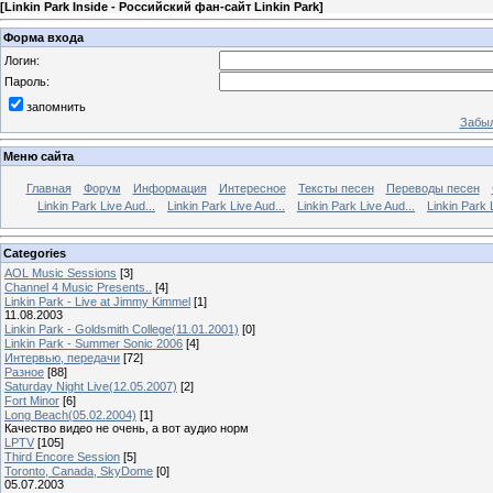
[
Linkin Park Inside - Российский фан-сайт Linkin Park
]
Форма входа
Логин:
Пароль:
запомнить
Забыл
Меню сайта
Главная
Форум
Информация
Интересное
Тексты песен
Переводы песен
Linkin Park Live Aud...
Linkin Park Live Aud...
Linkin Park Live Aud...
Linkin Park 
Categories
AOL Music Sessions
[3]
Channel 4 Music Presents..
[4]
Linkin Park - Live at Jimmy Kimmel
[1]
11.08.2003
Linkin Park - Goldsmith College(11.01.2001)
[0]
Linkin Park - Summer Sonic 2006
[4]
Интервью, передачи
[72]
Разное
[88]
Saturday Night Live(12.05.2007)
[2]
Fort Minor
[6]
Long Beach(05.02.2004)
[1]
Качество видео не очень, а вот аудио норм
LPTV
[105]
Third Encore Session
[5]
Toronto, Canada, SkyDome
[0]
05.07.2003