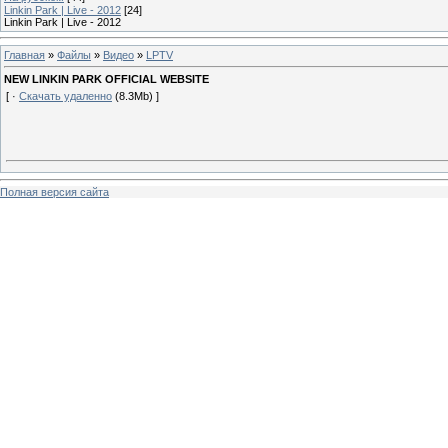
Linkin Park | Live - 2012
[24]
Linkin Park | Live - 2012
Главная
»
Файлы
»
Видео
»
LPTV
NEW LINKIN PARK OFFICIAL WEBSITE
[ ·
Скачать удаленно
(8.3Mb) ]
Полная версия сайта