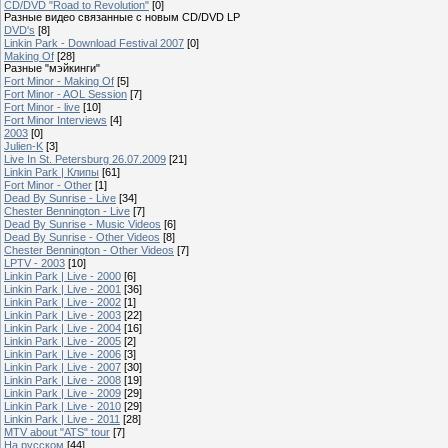
CD/DVD "Road to Revolution"
[0]
Разные видео связанные с новым CD/DVD LP
DVD's
[8]
Linkin Park - Download Festival 2007
[0]
Making Of
[28]
Разные "мэйкинги"
Fort Minor - Making Of
[5]
Fort Minor - AOL Session
[7]
Fort Minor - live
[10]
Fort Minor Interviews
[4]
2003
[0]
Julien-K
[3]
Live In St. Petersburg 26.07.2009
[21]
Linkin Park | Клипы
[61]
Fort Minor - Other
[1]
Dead By Sunrise - Live
[34]
Chester Bennington - Live
[7]
Dead By Sunrise - Music Videos
[6]
Dead By Sunrise - Other Videos
[8]
Chester Bennington - Other Videos
[7]
LPTV - 2003
[10]
Linkin Park | Live - 2000
[6]
Linkin Park | Live - 2001
[36]
Linkin Park | Live - 2002
[1]
Linkin Park | Live - 2003
[22]
Linkin Park | Live - 2004
[16]
Linkin Park | Live - 2005
[2]
Linkin Park | Live - 2006
[3]
Linkin Park | Live - 2007
[30]
Linkin Park | Live - 2008
[19]
Linkin Park | Live - 2009
[29]
Linkin Park | Live - 2010
[29]
Linkin Park | Live - 2011
[28]
MTV about "ATS" tour
[7]
На русском
[44]