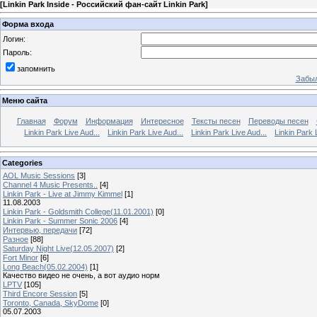
[
Linkin Park Inside - Российский фан-сайт Linkin Park
]
Форма входа
Логин:
Пароль:
запомнить
Забыл
Меню сайта
Главная
Форум
Информация
Интересное
Тексты песен
Переводы песен
Linkin Park Live Aud...
Linkin Park Live Aud...
Linkin Park Live Aud...
Linkin Park 
Categories
AOL Music Sessions
[3]
Channel 4 Music Presents..
[4]
Linkin Park - Live at Jimmy Kimmel
[1]
11.08.2003
Linkin Park - Goldsmith College(11.01.2001)
[0]
Linkin Park - Summer Sonic 2006
[4]
Интервью, передачи
[72]
Разное
[88]
Saturday Night Live(12.05.2007)
[2]
Fort Minor
[6]
Long Beach(05.02.2004)
[1]
Качество видео не очень, а вот аудио норм
LPTV
[105]
Third Encore Session
[5]
Toronto, Canada, SkyDome
[0]
05.07.2003