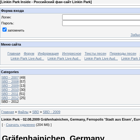
[
Linkin Park Inside - Российский фан-сайт Linkin Park
]
Форма входа
Логин:
Пароль:
запомнить
Забыл
Меню сайта
Главная
Форум
Информация
Интересное
Тексты песен
Переводы песен
Linkin Park Live Aud...
Linkin Park Live Aud...
Linkin Park Live Aud...
Linkin Park 
Categories
SBD - 2007
[49]
SBD - 2008
[57]
SBD - 2009
[13]
SBD - 2010
[30]
SBD - 2011
[51]
SBD - 2012
[25]
SBD - 2012
Главная
»
Файлы
»
SBD
»
SBD - 2009
Linkin Park - 02.08.2009 Gräfenhainichen, Germany, Ferropolis 'Stadt aus Eisen', Eu
[ ·
Скачать удаленно
(204 Мб) ]
Gräfenhainichen, Germany