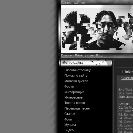
Каталог файлов
Главная
|
Регистрация
|
Вход
Меню сайта
Главная страница
Linki
Поиск по сайту
[ ·
Скачать
Магазин дисков
Форум
Sheffield
Информация
Sheffield
25th Jan
Интересное
Тексты песен
Setlist
:
01. No Mo
Переводы песен
02. Don't 
Статьи
03. Somew
04. Wake
Фото
05. Given
Музыка
06. Lying
07. Paper
Видео
08. Points