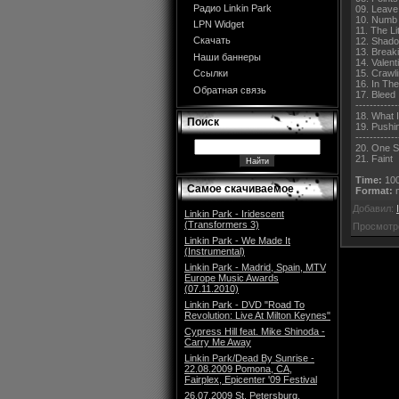
Радио Linkin Park
09. Leave
10. Numb
LPN Widget
11. The L
Скачать
12. Shad
13. Break
Наши баннеры
14. Valent
15. Crawl
Ссылки
16. In Th
Обратная связь
17. Bleed 
------------
18. What 
Поиск
19. Pushi
------------
20. One S
21. Faint
Time:
100
Самое скачиваемое
Format:
m
Добавил:
Linkin Park - Iridescent
(Transformers 3)
Просмотр
Linkin Park - We Made It
(Instrumental)
Linkin Park - Madrid, Spain, MTV
Europe Music Awards
(07.11.2010)
Linkin Park - DVD "Road To
Revolution: Live At Milton Keynes"
Cypress Hill feat. Mike Shinoda -
Carry Me Away
Linkin Park/Dead By Sunrise -
22.08.2009 Pomona, CA,
Fairplex, Epicenter '09 Festival
26.07.2009 St. Petersburg,