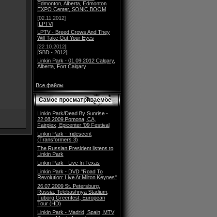
Edmonton, Alberta, Edmonton
EXPO Center, SONiC BOOM
[02.11.2012]
[
LPTV
]
LPTV - Breed Crows And They
Will Take Out Your Eyes
[22.10.2012]
[
SBD - 2012
]
Linkin Park - 01.09.2012 Calgary,
Alberta, Fort Calgary
Все файлы
Самое просматриваемое
Linkin Park/Dead By Sunrise -
22.08.2009 Pomona, CA,
Fairplex, Epicenter '09 Festival
Linkin Park - Iridescent
(Transformers 3)
The Russian President listens to
Linkin Park
Linkin Park - Live In Texas
Linkin Park - DVD "Road To
Revolution: Live At Milton Keynes"
26.07.2009 St. Petersburg,
Russia, Telebashnya Stadium,
Tuborg Greenfest, European
Tour (HD)
Linkin Park - Madrid, Spain, MTV