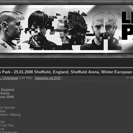
n Park - 25.01.2008 Sheffield, England, Sheffield Arena, Winter European
 / Download
(242 Мб) ·
Заказать на DVD
]
07.10
, England
 Arena
uary 2008
re Sorrow
Stay
here I Belong
 Up
 From You
cut
 Of Authority