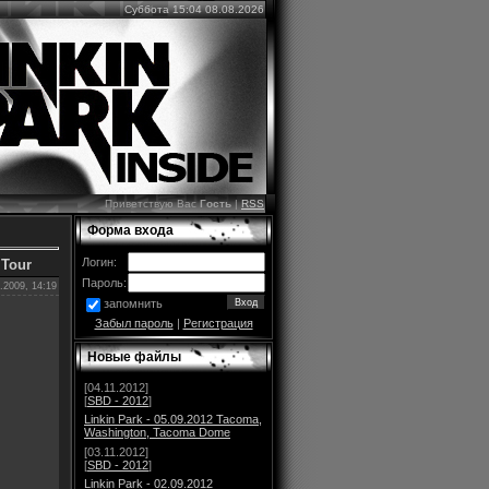
Суббота 15:04 08.08.2026
Приветствую Вас
Гость
|
RSS
Форма входа
Логин:
 Tour
Пароль:
.2009, 14:19
запомнить
Забыл пароль
|
Регистрация
Новые файлы
[04.11.2012]
[
SBD - 2012
]
Linkin Park - 05.09.2012 Tacoma,
Washington, Tacoma Dome
[03.11.2012]
[
SBD - 2012
]
Linkin Park - 02.09.2012