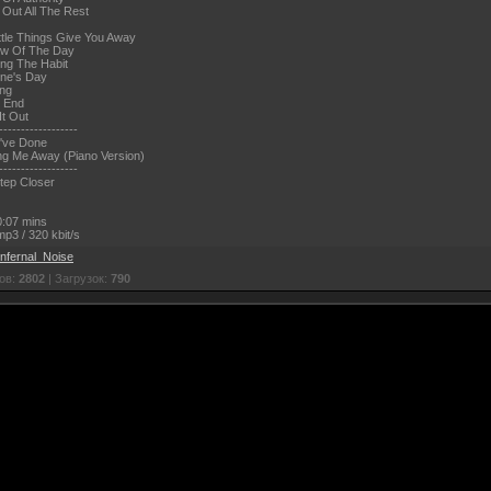
 Out All The Rest
ittle Things Give You Away
ow Of The Day
ing The Habit
ine's Day
ing
e End
It Out
------------------
I've Done
ng Me Away (Piano Version)
------------------
tep Closer
:07 mins
p3 / 320 kbit/s
Infernal_Noise
ов:
2802
| Загрузок:
790