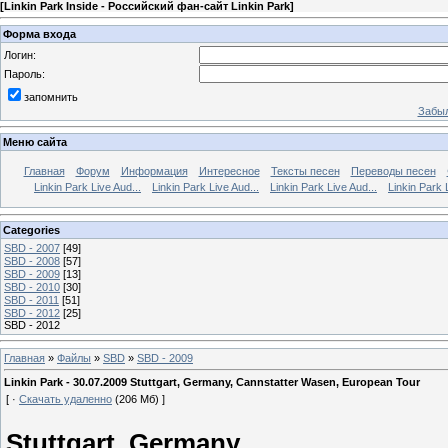
[
Linkin Park Inside - Российский фан-сайт Linkin Park
]
Форма входа
Логин:
Пароль:
запомнить
Забыл
Меню сайта
Главная
Форум
Информация
Интересное
Тексты песен
Переводы песен
Linkin Park Live Aud...
Linkin Park Live Aud...
Linkin Park Live Aud...
Linkin Park 
Categories
SBD - 2007
[49]
SBD - 2008
[57]
SBD - 2009
[13]
SBD - 2010
[30]
SBD - 2011
[51]
SBD - 2012
[25]
SBD - 2012
Главная
»
Файлы
»
SBD
»
SBD - 2009
Linkin Park - 30.07.2009 Stuttgart, Germany, Cannstatter Wasen, European Tour
[ ·
Скачать удаленно
(206 Мб) ]
Stuttgart, Germany