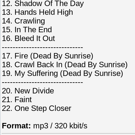
12. Shadow Of The Day
13. Hands Held High
14. Crawling
15. In The End
16. Bleed It Out
------------------------------
17. Fire (Dead By Sunrise)
18. Crawl Back In (Dead By Sunrise)
19. My Suffering (Dead By Sunrise)
------------------------------
20. New Divide
21. Faint
22. One Step Closer
Format:
mp3 / 320 kbit/s