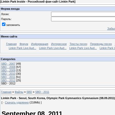
[
Linkin Park Inside - Российский фан-сайт Linkin Park
]
Форма входа
Логин:
Пароль:
запомнить
Забыл
Меню сайта
Главная
Форум
Информация
Интересное
Тексты песен
Переводы песен
Linkin Park Live Aud...
Linkin Park Live Aud...
Linkin Park Live Aud...
Linkin Park 
Categories
SBD - 2007
[49]
SBD - 2008
[57]
SBD - 2009
[13]
SBD - 2010
[30]
SBD - 2011
[51]
SBD - 2012
[25]
SBD - 2012
Главная
»
Файлы
»
SBD
»
SBD - 2011
Linkin Park - Seoul, South Korea, Olympic Park Gymnastics Gymnasium (08.09.2011)
[ ·
Скачать удаленно
(218Mb) ]
September 08, 2011