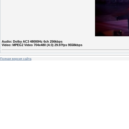
Audio: Dolby AC3 48000Hz 6ch 256kbps
Video: MPEG2 Video 704x480 (4:3) 29.97fps 9558kbps
Полная версия сайта