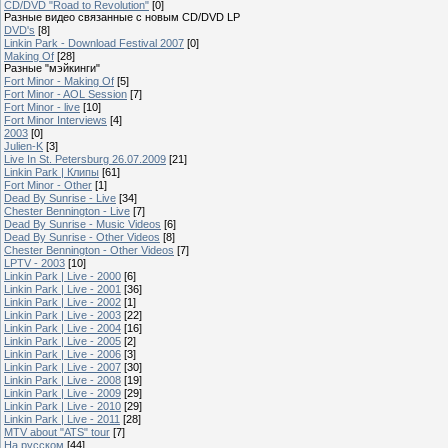
CD/DVD "Road to Revolution"
[0]
Разные видео связанные с новым CD/DVD LP
DVD's
[8]
Linkin Park - Download Festival 2007
[0]
Making Of
[28]
Разные "мэйкинги"
Fort Minor - Making Of
[5]
Fort Minor - AOL Session
[7]
Fort Minor - live
[10]
Fort Minor Interviews
[4]
2003
[0]
Julien-K
[3]
Live In St. Petersburg 26.07.2009
[21]
Linkin Park | Клипы
[61]
Fort Minor - Other
[1]
Dead By Sunrise - Live
[34]
Chester Bennington - Live
[7]
Dead By Sunrise - Music Videos
[6]
Dead By Sunrise - Other Videos
[8]
Chester Bennington - Other Videos
[7]
LPTV - 2003
[10]
Linkin Park | Live - 2000
[6]
Linkin Park | Live - 2001
[36]
Linkin Park | Live - 2002
[1]
Linkin Park | Live - 2003
[22]
Linkin Park | Live - 2004
[16]
Linkin Park | Live - 2005
[2]
Linkin Park | Live - 2006
[3]
Linkin Park | Live - 2007
[30]
Linkin Park | Live - 2008
[19]
Linkin Park | Live - 2009
[29]
Linkin Park | Live - 2010
[29]
Linkin Park | Live - 2011
[28]
MTV about "ATS" tour
[7]
На русском
[44]