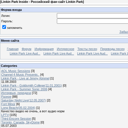
[
Linkin Park Inside - Российский фан-сайт Linkin Park
]
Форма входа
Логин:
Пароль:
запомнить
Забыл
Меню сайта
Главная
Форум
Информация
Интересное
Тексты песен
Переводы песен
Linkin Park Live Aud...
Linkin Park Live Aud...
Linkin Park Live Aud...
Linkin Park 
Categories
AOL Music Sessions
[3]
Channel 4 Music Presents..
[4]
Linkin Park - Live at Jimmy Kimmel
[1]
11.08.2003
Linkin Park - Goldsmith College(11.01.2001)
[0]
Linkin Park - Summer Sonic 2006
[4]
Интервью, передачи
[72]
Разное
[88]
Saturday Night Live(12.05.2007)
[2]
Fort Minor
[6]
Long Beach(05.02.2004)
[1]
Качество видео не очень, а вот аудио норм
LPTV
[105]
Third Encore Session
[5]
Toronto, Canada, SkyDome
[0]
05.07.2003