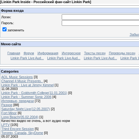
[
Linkin Park Inside - Российский фан-сайт Linkin Park
]
Форма входа
Логин:
Пароль:
запомнить
Забыл
Меню сайта
Главная
Форум
Информация
Интересное
Тексты песен
Переводы песен
Linkin Park Live Aud...
Linkin Park Live Aud...
Linkin Park Live Aud...
Linkin Park 
Categories
AOL Music Sessions
[3]
Channel 4 Music Presents..
[4]
Linkin Park - Live at Jimmy Kimmel
[1]
11.08.2003
Linkin Park - Goldsmith College(11.01.2001)
[0]
Linkin Park - Summer Sonic 2006
[4]
Интервью, передачи
[72]
Разное
[88]
Saturday Night Live(12.05.2007)
[2]
Fort Minor
[6]
Long Beach(05.02.2004)
[1]
Качество видео не очень, а вот аудио норм
LPTV
[105]
Third Encore Session
[5]
Toronto, Canada, SkyDome
[0]
05.07.2003