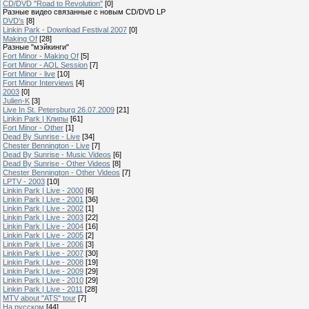
CD/DVD "Road to Revolution"
[0]
Разные видео связанные с новым CD/DVD LP
DVD's
[8]
Linkin Park - Download Festival 2007
[0]
Making Of
[28]
Разные "мэйкинги"
Fort Minor - Making Of
[5]
Fort Minor - AOL Session
[7]
Fort Minor - live
[10]
Fort Minor Interviews
[4]
2003
[0]
Julien-K
[3]
Live In St. Petersburg 26.07.2009
[21]
Linkin Park | Клипы
[61]
Fort Minor - Other
[1]
Dead By Sunrise - Live
[34]
Chester Bennington - Live
[7]
Dead By Sunrise - Music Videos
[6]
Dead By Sunrise - Other Videos
[8]
Chester Bennington - Other Videos
[7]
LPTV - 2003
[10]
Linkin Park | Live - 2000
[6]
Linkin Park | Live - 2001
[36]
Linkin Park | Live - 2002
[1]
Linkin Park | Live - 2003
[22]
Linkin Park | Live - 2004
[16]
Linkin Park | Live - 2005
[2]
Linkin Park | Live - 2006
[3]
Linkin Park | Live - 2007
[30]
Linkin Park | Live - 2008
[19]
Linkin Park | Live - 2009
[29]
Linkin Park | Live - 2010
[29]
Linkin Park | Live - 2011
[28]
MTV about "ATS" tour
[7]
На русском
[44]