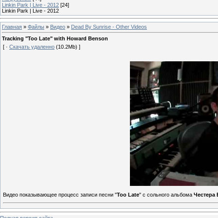
Linkin Park | Live - 2012
[24]
Linkin Park | Live - 2012
Главная
»
Файлы
»
Видео
»
Dead By Sunrise - Other Videos
Tracking "Too Late" with Howard Benson
[ ·
Скачать удаленно
(10.2Mb) ]
Видео показывающее процесс записи песни "
Too Late
" с сольного альбома
Честера
Полная версия сайта