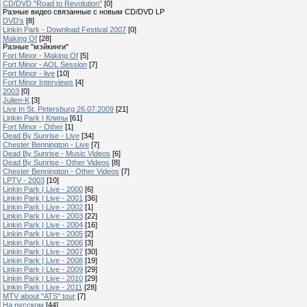
CD/DVD "Road to Revolution"
[0]
Разные видео связанные с новым CD/DVD LP
DVD's
[8]
Linkin Park - Download Festival 2007
[0]
Making Of
[28]
Разные "мэйкинги"
Fort Minor - Making Of
[5]
Fort Minor - AOL Session
[7]
Fort Minor - live
[10]
Fort Minor Interviews
[4]
2003
[0]
Julien-K
[3]
Live In St. Petersburg 26.07.2009
[21]
Linkin Park | Клипы
[61]
Fort Minor - Other
[1]
Dead By Sunrise - Live
[34]
Chester Bennington - Live
[7]
Dead By Sunrise - Music Videos
[6]
Dead By Sunrise - Other Videos
[8]
Chester Bennington - Other Videos
[7]
LPTV - 2003
[10]
Linkin Park | Live - 2000
[6]
Linkin Park | Live - 2001
[36]
Linkin Park | Live - 2002
[1]
Linkin Park | Live - 2003
[22]
Linkin Park | Live - 2004
[16]
Linkin Park | Live - 2005
[2]
Linkin Park | Live - 2006
[3]
Linkin Park | Live - 2007
[30]
Linkin Park | Live - 2008
[19]
Linkin Park | Live - 2009
[29]
Linkin Park | Live - 2010
[29]
Linkin Park | Live - 2011
[28]
MTV about "ATS" tour
[7]
На русском
[44]