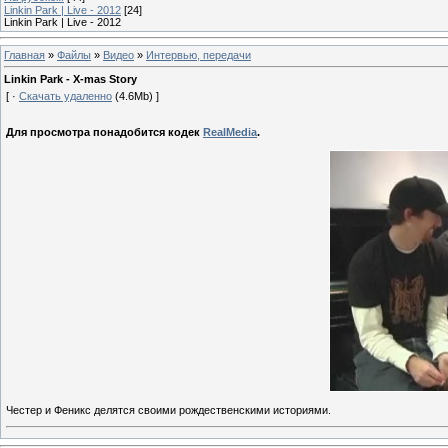
Linkin Park | Live - 2012
[24]
Linkin Park | Live - 2012
Главная
»
Файлы
»
Видео
»
Интервью, передачи
Linkin Park - X-mas Story
[ ·
Скачать удаленно
(4.6Mb) ]
Для просмотра понадобится кодек
RealMedia
.
Честер и Феникс делятся своими рождественскими историями.