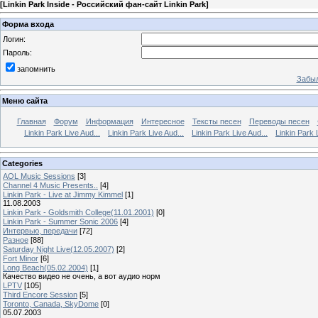
[
Linkin Park Inside - Российский фан-сайт Linkin Park
]
Форма входа
Логин:
Пароль:
запомнить
Забыл
Меню сайта
Главная
Форум
Информация
Интересное
Тексты песен
Переводы песен
Linkin Park Live Aud...
Linkin Park Live Aud...
Linkin Park Live Aud...
Linkin Park 
Categories
AOL Music Sessions
[3]
Channel 4 Music Presents..
[4]
Linkin Park - Live at Jimmy Kimmel
[1]
11.08.2003
Linkin Park - Goldsmith College(11.01.2001)
[0]
Linkin Park - Summer Sonic 2006
[4]
Интервью, передачи
[72]
Разное
[88]
Saturday Night Live(12.05.2007)
[2]
Fort Minor
[6]
Long Beach(05.02.2004)
[1]
Качество видео не очень, а вот аудио норм
LPTV
[105]
Third Encore Session
[5]
Toronto, Canada, SkyDome
[0]
05.07.2003