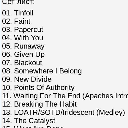
Сет-лист:
01. Tinfoil
02. Faint
03. Papercut
04. With You
05. Runaway
06. Given Up
07. Blackout
08. Somewhere I Belong
09. New Divide
10. Points Of Authority
11. Waiting For The End (Apaches Intro 
12. Breaking The Habit
13. LOATR/SOTD/Iridescent (Medley)
14. The Catalyst