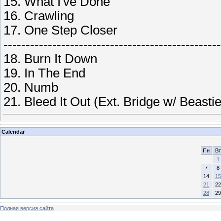
15. What I've Done
16. Crawling
17. One Step Closer
-------------------------------------------------
18. Burn It Down
19. In The End
20. Numb
21. Bleed It Out (Ext. Bridge w/ Beasti
Calendar
Пн
Вт
1
7
8
14
15
21
22
28
29
Полная версия сайта