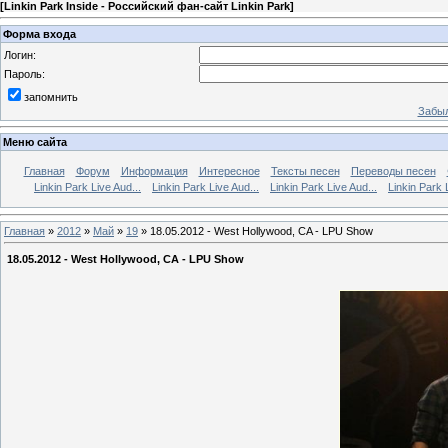
[
Linkin Park Inside - Российский фан-сайт Linkin Park
]
Форма входа
Логин:
Пароль:
запомнить
Забыл
Меню сайта
Главная
Форум
Информация
Интересное
Тексты песен
Переводы песен
Linkin Park Live Aud...
Linkin Park Live Aud...
Linkin Park Live Aud...
Linkin Park 
Главная
»
2012
»
Май
»
19
» 18.05.2012 - West Hollywood, CA - LPU Show
18.05.2012 - West Hollywood, CA - LPU Show