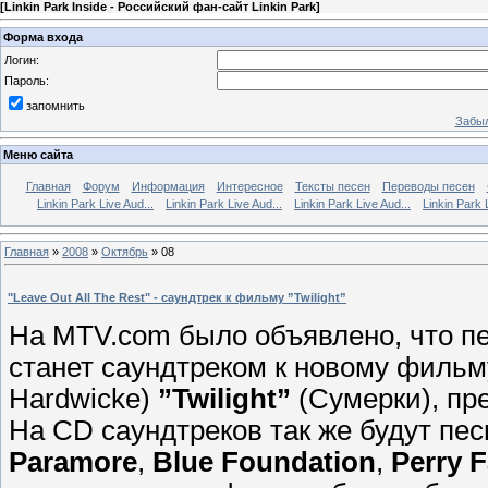
[
Linkin Park Inside - Российский фан-сайт Linkin Park
]
Форма входа
Логин:
Пароль:
запомнить
Забыл
Меню сайта
Главная
Форум
Информация
Интересное
Тексты песен
Переводы песен
Linkin Park Live Aud...
Linkin Park Live Aud...
Linkin Park Live Aud...
Linkin Park 
Главная
»
2008
»
Октябрь
»
08
"Leave Out All The Rest" - саундтрек к фильму ”Twilight”
На MTV.com было объявлено, что п
станет саундтреком к новому филь
Hardwicke)
”Twilight”
(Сумерки), пре
На CD саундтреков так же будут пес
Paramore
,
Blue Foundation
,
Perry F