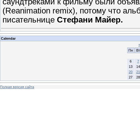
саундтреками к фильму были объя
(Reanimation remix), потому что ал
писательнице
Стефани Майер.
Calendar
Пн
Вт
6
7
13
14
20
21
27
28
Полная версия сайта