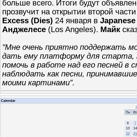
больше всего. Итоги будут объявлен
прозвучит на открытии второй част
Excess (Dies)
24 января в
Japanese
Анджелесе
(Los Angeles).
Майк
сказ
"Мне очень приятно поддержать мо
дать ему платформу для старта, 
помочь в работе над его песней в 
наблюдать как песни, принимавшие 
моими картинами”.
Calendar
Пн
Вт
6
7
13
14
20
21