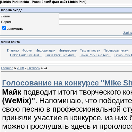
[
Linkin Park Inside - Российский фан-сайт Linkin Park
]
Форма входа
Логин:
Пароль:
запомнить
Забыл
Меню сайта
Главная
Форум
Информация
Интересное
Тексты песен
Переводы песен
Linkin Park Live Aud...
Linkin Park Live Aud...
Linkin Park Live Aud...
Linkin Park 
Главная
»
2008
»
Октябрь
»
24
Голосование на конкурсе "Mike Sh
Майк
подводит итоги творческого к
(WeMix)"
. Напоминаю, что победите
свою песню в профессиональной сту
приняли участие в конкурсе, из них
можно прослушать
здесь
и проголосо