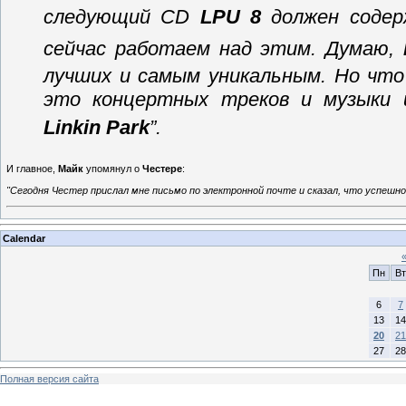
следующий CD
LPU 8
должен содер
сейчас работаем над этим. Думаю,
лучших и самым уникальным. Но что
это концертных треков и музыки 
Linkin Park
”.
И главное,
Майк
упомянул о
Честере
:
"Сегодня Честер прислал мне письмо по электронной почте и сказал, что успешно
Calendar
Пн
Вт
6
7
13
14
20
21
27
28
Полная версия сайта