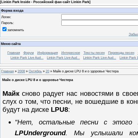
[
Linkin Park Inside - Российский фан-сайт Linkin Park
]
Форма входа
Логин:
Пароль:
запомнить
Забыл
Меню сайта
Главная
Форум
Информация
Интересное
Тексты песен
Переводы песен
Linkin Park Live Aud...
Linkin Park Live Aud...
Linkin Park Live Aud...
Linkin Park 
Главная
»
2008
»
Октябрь
»
20
» Майк о диске LPU 8 и о здоровье Честера
Майк о диске LPU 8 и о здоровье Честера
Майк
сново радует нас новостями в сво
слух о том, что песни, не вошедшие в к
будут на диске
LPU8
:
"Нет, остальные песни с этого 
LPUnderground
. Мы услышали ко