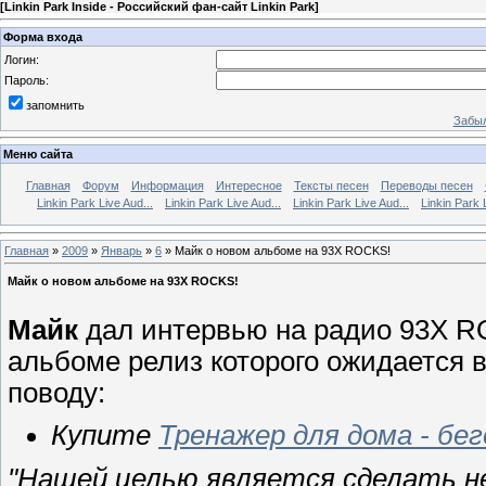
[
Linkin Park Inside - Российский фан-сайт Linkin Park
]
Форма входа
Логин:
Пароль:
запомнить
Забыл
Меню сайта
Главная
Форум
Информация
Интересное
Тексты песен
Переводы песен
Linkin Park Live Aud...
Linkin Park Live Aud...
Linkin Park Live Aud...
Linkin Park 
Главная
»
2009
»
Январь
»
6
» Майк о новом альбоме на 93X ROCKS!
Майк о новом альбоме на 93X ROCKS!
Майк
дал интервью на радио
93X R
альбоме релиз которого ожидается в
поводу:
Купите
Тренажер для дома - бе
"Нашей целью является сделать н