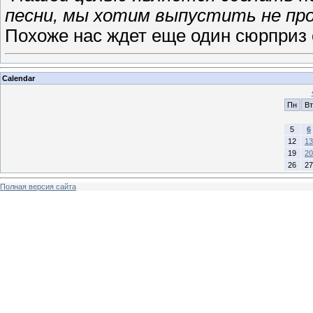
песни, мы хотим выпустить не про
Похоже нас ждет еще один сюрприз
Calendar
Пн
Вт
5
6
12
13
19
20
26
27
Полная версия сайта