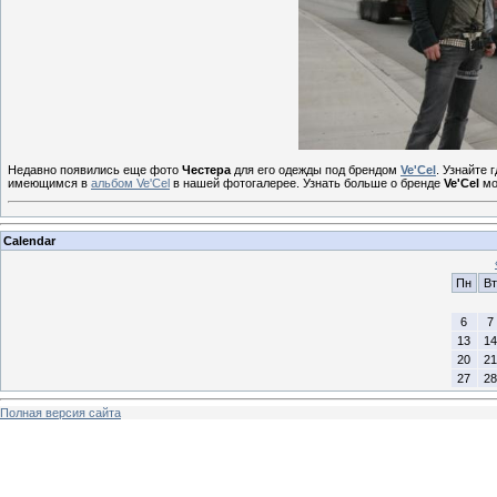
Недавно появились еще фото
Честера
для его одежды под брендом
Ve'Cel
. Узнайте 
имеющимся в
альбом Ve'Cel
в нашей фотогалерее. Узнать больше о бренде
Ve'Cel
мо
Calendar
Пн
Вт
6
7
13
14
20
21
27
28
Полная версия сайта