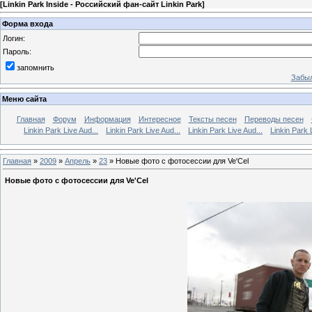
[
Linkin Park Inside - Российский фан-сайт Linkin Park
]
Форма входа
Логин:
Пароль:
запомнить
Забыл
Меню сайта
Главная
Форум
Информация
Интересное
Тексты песен
Переводы песен
Linkin Park Live Aud...
Linkin Park Live Aud...
Linkin Park Live Aud...
Linkin Park 
Главная
»
2009
»
Апрель
»
23
» Новые фото с фотосессии для Ve'Cel
Новые фото с фотосессии для Ve'Cel