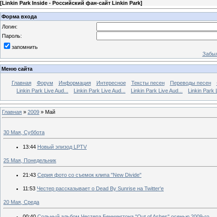
[
Linkin Park Inside - Российский фан-сайт Linkin Park
]
Форма входа
Логин:
Пароль:
запомнить
Забыл
Меню сайта
Главная
Форум
Информация
Интересное
Тексты песен
Переводы песен
Linkin Park Live Aud...
Linkin Park Live Aud...
Linkin Park Live Aud...
Linkin Park 
Главная
»
2009
»
Май
30 Мая, Суббота
13:44
Новый эпизод LPTV
25 Мая, Понедельник
21:43
Серия фото со съемок клипа "New Divide"
11:53
Честер рассказывает о Dead By Sunrise на Twitter'е
20 Мая, Среда
00:40
Сольный альбом Честера Беннингтона "Out of Ashes" осенью 2009-го