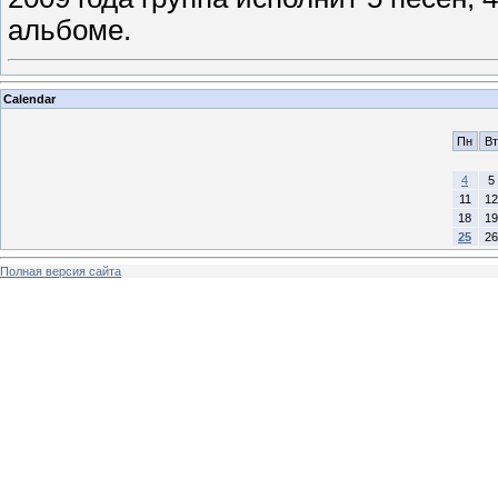
альбоме.
Calendar
Пн
Вт
4
5
11
12
18
19
25
26
Полная версия сайта