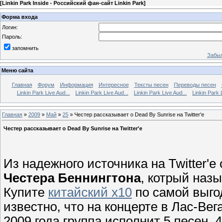
[
Linkin Park Inside - Российский фан-сайт Linkin Park
]
Форма входа
Логин:
Пароль:
запомнить
Забыл
Меню сайта
Главная
Форум
Информация
Интересное
Тексты песен
Переводы песен
Linkin Park Live Aud...
Linkin Park Live Aud...
Linkin Park Live Aud...
Linkin Park 
Главная
»
2009
»
Май
»
25
» Честер рассказывает о Dead By Sunrise на Twitter'е
Честер рассказывает о Dead By Sunrise на Twitter'е
Из надежного источника на Twitter'е
Честера Беннингтона
, котрый наз
Купите
китайский x10
по самой выгод
известно, что на концерте в Лас-Вег
2009 года группа исполнит 5 песен, 