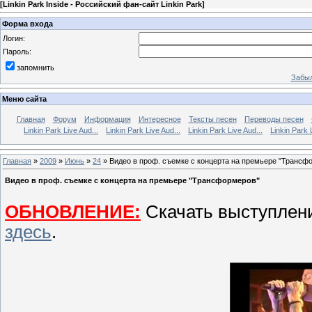
[
Linkin Park Inside - Российский фан-сайт Linkin Park
]
Форма входа
Логин:
Пароль:
запомнить
Забыл
Меню сайта
Главная
Форум
Информация
Интересное
Тексты песен
Переводы песен
Linkin Park Live Aud...
Linkin Park Live Aud...
Linkin Park Live Aud...
Linkin Park 
Главная
»
2009
»
Июнь
»
24
» Видео в проф. съемке с концерта на премьере "Трансф
Видео в проф. съемке с концерта на премьере "Трансформеров"
ОБНОВЛЕНИЕ:
Скачать выступлен
здесь
.