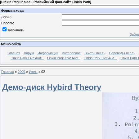
[
Linkin Park Inside - Российский фан-сайт Linkin Park
]
Форма входа
Логин:
Пароль:
запомнить
Забыл
Меню сайта
Главная
Форум
Информация
Интересное
Тексты песен
Переводы песен
Linkin Park Live Aud...
Linkin Park Live Aud...
Linkin Park Live Aud...
Linkin Park 
Главная
»
2009
»
Июль
»
02
Демо-диск Hybird Theory