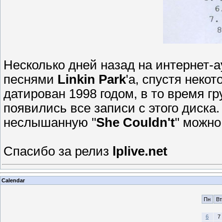
Несколько дней назад на интернет-
песнями
Linkin Park
'a, спустя неко
датирован 1998 годом, в то время г
появились все записи с этого диска.
неслышанную "
She Couldn't
" можн
Спасибо за релиз
lplive.net
Calendar
Пн
Вт
6
7