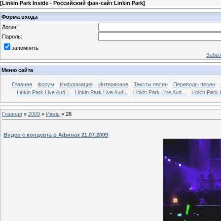
[
Linkin Park Inside - Российский фан-сайт Linkin Park
]
Форма входа
Логин:
Пароль:
запомнить
Забыл
Меню сайта
Главная
Форум
Информация
Интересное
Тексты песен
Переводы песен
Linkin Park Live Aud...
Linkin Park Live Aud...
Linkin Park Live Aud...
Linkin Park 
Главная
»
2009
»
Июль
»
28
Видео с концерта в Афинах 21.07.2009