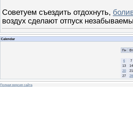
Советуем съездить отдохнуть,
боли
воздух сделают отпуск незабываем
Calendar
Пн
Вт
6
7
13
14
20
21
27
28
Полная версия сайта