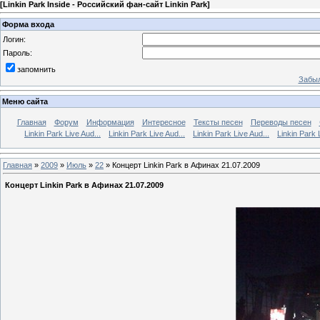
[
Linkin Park Inside - Российский фан-сайт Linkin Park
]
Форма входа
Логин:
Пароль:
запомнить
Забыл
Меню сайта
Главная
Форум
Информация
Интересное
Тексты песен
Переводы песен
Linkin Park Live Aud...
Linkin Park Live Aud...
Linkin Park Live Aud...
Linkin Park 
Главная
»
2009
»
Июль
»
22
» Концерт Linkin Park в Афинах 21.07.2009
Концерт Linkin Park в Афинах 21.07.2009