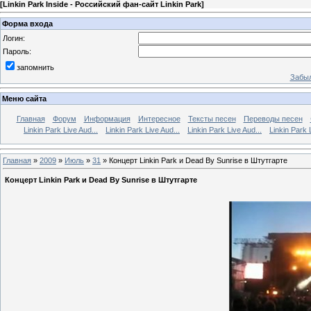
[
Linkin Park Inside - Российский фан-сайт Linkin Park
]
Форма входа
Логин:
Пароль:
запомнить
Забыл
Меню сайта
Главная
Форум
Информация
Интересное
Тексты песен
Переводы песен
Linkin Park Live Aud...
Linkin Park Live Aud...
Linkin Park Live Aud...
Linkin Park 
Главная
»
2009
»
Июль
»
31
» Концерт Linkin Park и Dead By Sunrise в Штутгарте
Концерт Linkin Park и Dead By Sunrise в Штутгарте