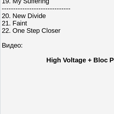
19. My Suffering
------------------------------
20. New Divide
21. Faint
22. One Step Closer
Видео:
High Voltage + Bloc P