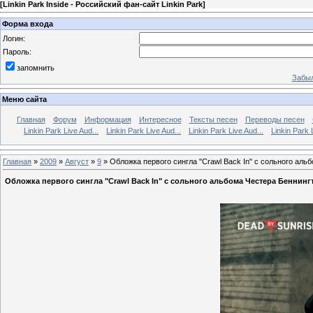
[
Linkin Park Inside - Российский фан-сайт Linkin Park
]
Форма входа
Логин:
Пароль:
запомнить
Забыл
Меню сайта
Главная
Форум
Информация
Интересное
Тексты песен
Переводы песен
Linkin Park Live Aud...
Linkin Park Live Aud...
Linkin Park Live Aud...
Linkin Park 
Главная
»
2009
»
Август
»
9
» Обложка первого сингла "Crawl Back In" с сольного аль
Обложка первого сингла "Crawl Back In" с сольного альбома Честера Беннингт