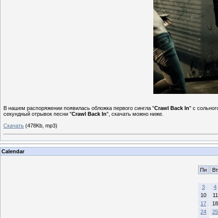
В нашем распоряжении появилась обложка первого сингла "
Crawl Back In
" с сольно
секундный отрывок песни "
Crawl Back In
", скачать можно ниже.
Скачать
(478Kb, mp3)
Calendar
Пн
Вт
3
4
10
11
17
18
24
25