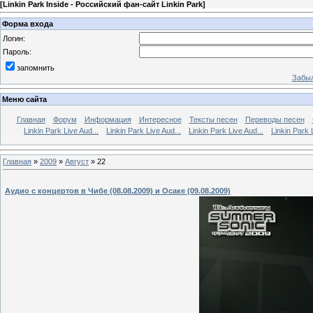
[
Linkin Park Inside - Российский фан-сайт Linkin Park
]
Форма входа
Логин:
Пароль:
запомнить
Забыл
Меню сайта
Главная
Форум
Информация
Интересное
Тексты песен
Переводы песен
Linkin Park Live Aud...
Linkin Park Live Aud...
Linkin Park Live Aud...
Linkin Park 
Главная
»
2009
»
Август
»
22
Аудио с концертов в Чибе (08.08.2009) и Осаке (09.08.2009)