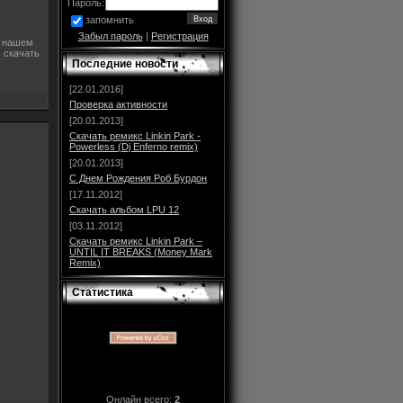
Пароль:
запомнить
Забыл пароль
|
Регистрация
В нашем
, скачать
Последние новости
[22.01.2016]
Проверка активности
[20.01.2013]
Скачать ремикс Linkin Park -
Powerless (Dj Enferno remix)
[20.01.2013]
С Днем Рождения Роб Бурдон
[17.11.2012]
Скачать альбом LPU 12
[03.11.2012]
Скачать ремикс Linkin Park –
UNTIL IT BREAKS (Money Mark
Remix)
Статистика
Онлайн всего:
2