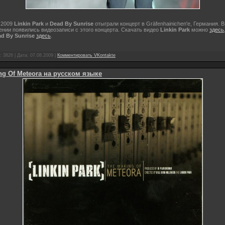
 2009
Linkin Park
и
Dead By Sunrise
отыграли концерт в Gräfenhainichen'е, Германия. 
нии появились видеозаписи с этого концерта. Скачать видео
Linkin Park
можно
здесь
d By Sunrise
здесь
.
 3826 | Дата:
07.08.2009
|
Комментировать VKontakte
ng Of Meteora на русском языке