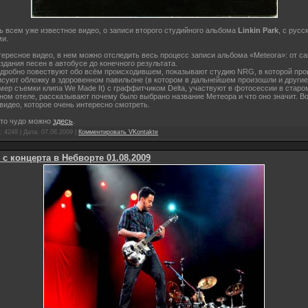
 всем уже известное видео, о записи второго студийного альбома
Linkin Park
, с русс
ми.
ересное видео, в нем можно отследить весь процесс записи альбома «Meteora»: от с
здания песен в автобусе до конечного результата.
одробно повествуют обо всём происходившем, показывают студию NRG, в которой пр
исуют обложку в здоровенном павильоне (в котором в дальнейшем произошли и другие
мер съемки клипа We Made It) с граффитчиком Delta, участвуют в фотосессии в старо
ном отеле, рассказывают почему было выбрано название Метеора и что оно значит. 
видео, которое очень интересно смотреть.
это чудо можно
здесь
.
 4248 | Дата:
07.08.2009
|
Комментировать VKontakte
 с концерта в Небворте 01.08.2009