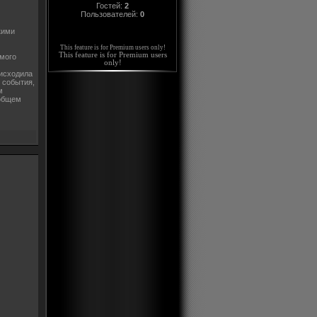
Гостей:
2
Пользователей:
0
кими
This feature is for Premium users only!
This feature is for Premium users
амого
only!
оисходила
 события,
м
Вобщем