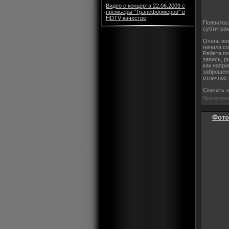
Видео с концерта 22.06.2009 с
премьеры "Трансформеров" в
HDTV качестве
Появилось
субтитра
Очень инт
начала со
Ребята п
запись, р
как напри
заброшен
отличное 
Скачать 
Просмотров:
Фото