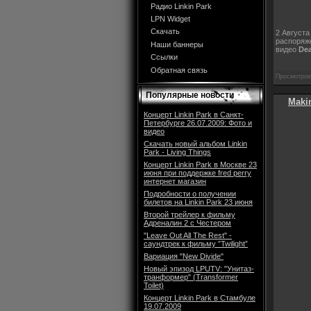
Радио Linkin Park
LPN Widget
Скачать
2 Августа
распоряже
Наши баннеры
видео
Dea
Ссылки
Обратная связь
Просмотров:
Популярные новости
Maki
Концерт Linkin Park в Санкт-
Петербурге 26.07.2009: Фото и
видео
Скачать новый альбом Linkin
Park - Living Things
Концерт Linkin Park в Москве 23
июня при поддержке fred perry
интернет магазин
Подробности о получении
билетов на Linkin Park 23 июня
Второй трейлер к фильму
Адреналин 2 с Честером
"Leave Out All The Rest" -
саундтрек к фильму ”Twilight”
Вариация "New Divide"
Новый эпизод LPUTV: "Унитаз-
транформер" (Transformer
Toilet)
Концерт Linkin Park в Стамбуле
19.07.2009