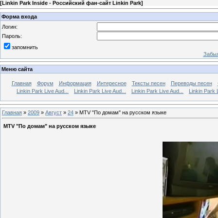
[
Linkin Park Inside - Российский фан-сайт Linkin Park
]
Форма входа
Логин:
Пароль:
запомнить
Забыл
Меню сайта
Главная
Форум
Информация
Интересное
Тексты песен
Переводы песен
Linkin Park Live Aud...
Linkin Park Live Aud...
Linkin Park Live Aud...
Linkin Park 
Главная
»
2009
»
Август
»
24
» MTV "По домам" на русском языке
MTV "По домам" на русском языке