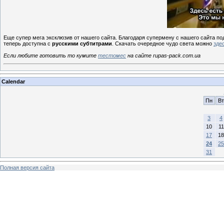
Еще супер мега эксклюзив от нашего сайта. Благодаря супермену с нашего сайта п
теперь доступна с
русскими субтитрами
. Скачать очередное чудо света можно
зде
Если любите готовить то кумите
тестомес
на сайте rupas-pack.com.ua
Calendar
Пн
Вт
3
4
10
11
17
18
24
25
31
Полная версия сайта