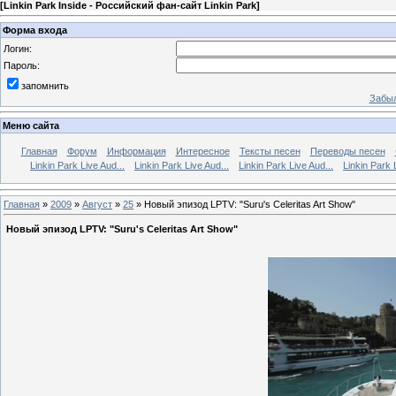
[
Linkin Park Inside - Российский фан-сайт Linkin Park
]
Форма входа
Логин:
Пароль:
запомнить
Забыл
Меню сайта
Главная
Форум
Информация
Интересное
Тексты песен
Переводы песен
Linkin Park Live Aud...
Linkin Park Live Aud...
Linkin Park Live Aud...
Linkin Park 
Главная
»
2009
»
Август
»
25
» Новый эпизод LPTV: "Suru's Celeritas Art Show"
Новый эпизод LPTV: "Suru's Celeritas Art Show"