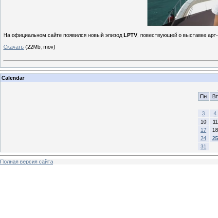
На официальном сайте появился новый эпизод
LPTV
, повествующей о выставке арт
Скачать
(22Mb, mov)
Calendar
Пн
Вт
3
4
10
11
17
18
24
25
31
Полная версия сайта