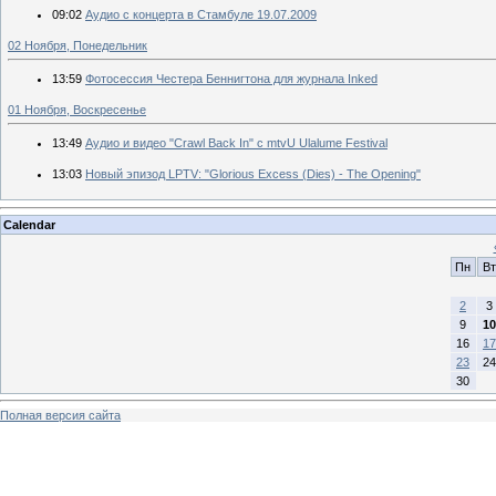
09:02
Аудио с концерта в Стамбуле 19.07.2009
02 Ноября, Понедельник
13:59
Фотосессия Честера Беннигтона для журнала Inked
01 Ноября, Воскресенье
13:49
Аудио и видео "Crawl Back In" с mtvU Ulalume Festival
13:03
Новый эпизод LPTV: "Glorious Excess (Dies) - The Opening"
Calendar
Пн
Вт
2
3
9
10
16
17
23
24
30
Полная версия сайта