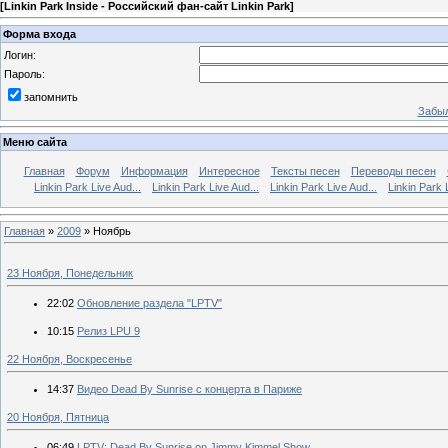
[
Linkin Park Inside - Российский фан-сайт Linkin Park
]
Форма входа
Логин:
Пароль:
запомнить
Забыл
Меню сайта
Главная
Форум
Информация
Интересное
Тексты песен
Переводы песен
Linkin Park Live Aud...
Linkin Park Live Aud...
Linkin Park Live Aud...
Linkin Park 
Главная
»
2009
»
Ноябрь
23 Ноября, Понедельник
22:02
Обновление раздела "LPTV"
10:15
Релиз LPU 9
22 Ноября, Воскресенье
14:37
Видео Dead By Sunrise с концерта в Париже
20 Ноября, Пятница
06:49
LPTV: Dead By Sunrise on Jimmy Kimmel Show