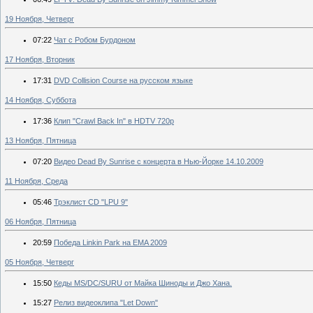
19 Ноября, Четверг
07:22
Чат с Робом Бурдоном
17 Ноября, Вторник
17:31
DVD Collision Course на русском языке
14 Ноября, Суббота
17:36
Клип "Crawl Back In" в HDTV 720p
13 Ноября, Пятница
07:20
Видео Dead By Sunrise с концерта в Нью-Йорке 14.10.2009
11 Ноября, Среда
05:46
Трэклист CD "LPU 9"
06 Ноября, Пятница
20:59
Победа Linkin Park на EMA 2009
05 Ноября, Четверг
15:50
Кеды MS/DC/SURU от Майка Шиноды и Джо Хана.
15:27
Релиз видеоклипа "Let Down"