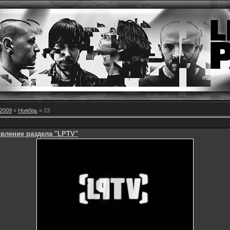
2009
»
Ноябрь
»
23
вление раздела "LPTV"