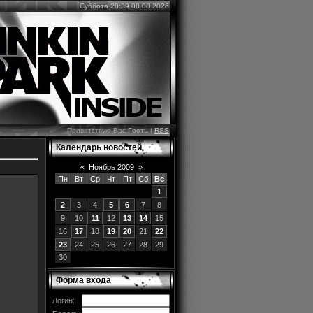
Суббота 20:39 08.08.2026
Приветствую Вас
Гость
|
RSS
Календарь новостей
«
Ноябрь 2009
»
Пн
Вт
Ср
Чт
Пт
Сб
Вс
1
2
3
4
5
6
7
8
9
10
11
12
13
14
15
16
17
18
19
20
21
22
23
24
25
26
27
28
29
30
Форма входа
Логин: