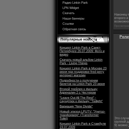
Радио Linkin Park
LPN Widget
Скачать
Наконец-т
второго и
Наши баннеры
возможном
Ссылки
Просмотров:
Обратная связь
Рели
Популярные новости
Концерт Linkin Park в Санкт-
Петербурге 26.07.2009: Фото и
видео
Скачать новый альбом Linkin
Park - Living Things
Концерт Linkin Park в Москве 23
июня при поддержке fred perry
интернет магазин
Подробности о получении
билетов на Linkin Park 23 июня
Второй трейлер к фильму
Адреналин 2 с Честером
"Leave Out All The Rest" -
саундтрек к фильму ”Twilight”
Вариация "New Divide"
Новый эпизод LPUTV: "Унитаз-
транформер" (Transformer
Это случи
Toilet)
группой 
Концерт Linkin Park в Стамбуле
9) можно
19.07.2009