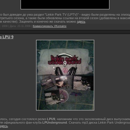
о был доведен до ума раздел "Linkin Park TV (LPTV)" - видео были разделены на эпиз
 третьего сезона, а также были обновлены ссылки на второй сезон (добавлены в макс
 качестве). Заценить и конечно же скачать можно
здесь
.
 1609 | Дата:
23.11.2009
|
Комментировать VKontakte
з LPU 9
лось, сегодня состоялся релиз
LPU9
, напомним что это эксклюзивный диск выпускае
для официального фан-клуба
LPUnderground
. Cкачать mp3 диска Linkin Park Undergro
здесь
.