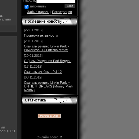
Пароль:
запомнить
Забыл пароль
|
Регистрация
оды
имально
Последние новости
[22.01.2016]
Проверка активности
[20.01.2013]
Скачать ремикс Linkin Park -
Powerless (Dj Enferno remix)
[20.01.2013]
С Днем Рождения Роб Бурдон
[17.11.2012]
Скачать альбом LPU 12
[03.11.2012]
Скачать ремикс Linkin Park –
UNTIL IT BREAKS (Money Mark
Remix)
Статистика
мый
und 9 (LPU
Онлайн всего:
2