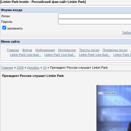
[
Linkin Park Inside - Российский фан-сайт Linkin Park
]
Форма входа
Логин:
Пароль:
запомнить
Забыл
Меню сайта
Главная
Форум
Информация
Интересное
Тексты песен
Переводы песен
Linkin Park Live Aud...
Linkin Park Live Aud...
Linkin Park Live Aud...
Linkin Park 
Главная
»
2009
»
Декабрь
»
24
» Президент России слушает Linkin Park
Президент России слушает Linkin Park