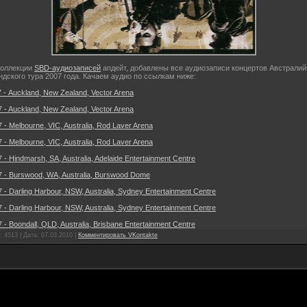
коллекции
SBD-аудиозаписей
апдейт, добавлены все аудиозаписи концертов Австралий
дского тура 2007 года. Качаем аудио по ссылкам ниже:
7 - Auckland, New Zealand, Vector Arena
7 - Auckland, New Zealand, Vector Arena
 - Melbourne, VIC, Australia, Rod Laver Arena
 - Melbourne, VIC, Australia, Rod Laver Arena
 - Hindmarsh, SA, Australia, Adelaide Entertainment Centre
7 - Burswood, WA, Australia, Burswood Dome
 - Darling Harbour, NSW, Australia, Sydney Entertainment Centre
 - Darling Harbour, NSW, Australia, Sydney Entertainment Centre
 - Boondall, QLD, Australia, Brisbane Entertainment Centre
 4513 | Дата:
07.03.2010
|
Комментировать VKontakte