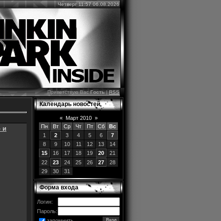
Четверг 11:57 06.08.2026
Приветствую Вас
Гость
|
RSS
Календарь новостей
«
Март 2010
»
Пн
Вт
Ср
Чт
Пт
Сб
Вс
 и
1
2
3
4
5
6
7
8
9
10
11
12
13
14
15
16
17
18
19
20
21
22
23
24
25
26
27
28
29
30
31
Форма входа
Логин:
Пароль:
запомнить