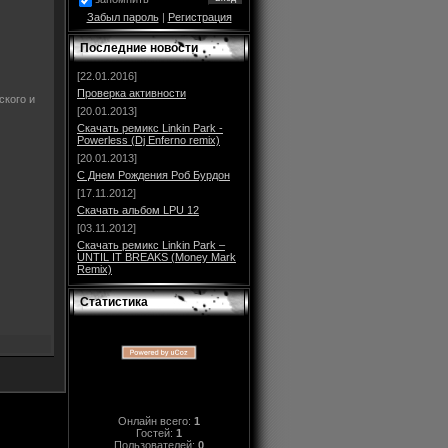
Забыл пароль
|
Регистрация
Последние новости
[22.01.2016]
Проверка активности
cкого и
[20.01.2013]
Скачать ремикс Linkin Park -
Powerless (Dj Enferno remix)
[20.01.2013]
С Днем Рождения Роб Бурдон
[17.11.2012]
Скачать альбом LPU 12
[03.11.2012]
Скачать ремикс Linkin Park –
UNTIL IT BREAKS (Money Mark
Remix)
Статистика
Онлайн всего:
1
Гостей:
1
Пользователей:
0