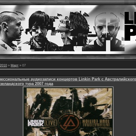
2010
»
Март
»
07
ессиональные аудиозаписи концертов Linkin Park c Австралийского
зеландского тура 2007 года