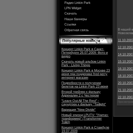
Радио Linkin Park
LPN Widget
Скачать
Наши баннеры
Ссылки
В нашей 
Обратная связь
Новозелан
11.10.200
Популярные новости
12.10.200
Концерт Linkin Park в Санкт-
Петербурге 26.07.2009: Фото и
14.10.2007
видео
Скачать новый альбом Linkin
15.10.2007
Park - Living Things
16.10.2007
Концерт Linkin Park в Москве 23
июня при поддержке fred perry
18.10.200
интернет магазин
Подробности о получении
20.10.2007
билетов на Linkin Park 23 июня
21.10.2007
Второй трейлер к фильму
Адреналин 2 с Честером
22.10.2007
"Leave Out All The Rest" -
Просмотров:
саундтрек к фильму ”Twilight”
Вариация "New Divide"
Новый эпизод LPUTV: "Унитаз-
транформер" (Transformer
Toilet)
Концерт Linkin Park в Стамбуле
19.07.2009