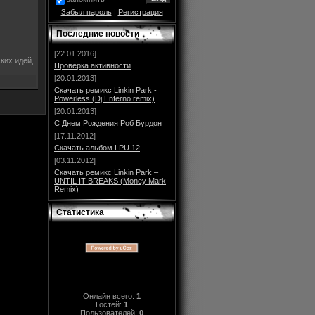
Забыл пароль
|
Регистрация
Последние новости
[22.01.2016]
ких идей,
Проверка активности
[20.01.2013]
Скачать ремикс Linkin Park -
Powerless (Dj Enferno remix)
[20.01.2013]
С Днем Рождения Роб Бурдон
[17.11.2012]
Скачать альбом LPU 12
[03.11.2012]
Скачать ремикс Linkin Park –
UNTIL IT BREAKS (Money Mark
Remix)
Статистика
Онлайн всего:
1
Гостей:
1
Пользователей:
0