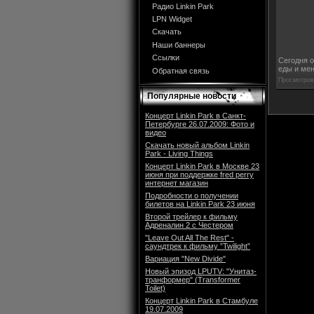
Радио Linkin Park
LPN Widget
Скачать
Наши баннеры
Ссылки
Сегодня о
еды и ме
Обратная связь
Просмотров:
Популярные новости
Концерт Linkin Park в Санкт-
Петербурге 26.07.2009: Фото и
видео
Скачать новый альбом Linkin
Park - Living Things
Концерт Linkin Park в Москве 23
июня при поддержке fred perry
интернет магазин
Подробности о получении
билетов на Linkin Park 23 июня
Второй трейлер к фильму
Адреналин 2 с Честером
"Leave Out All The Rest" -
саундтрек к фильму ”Twilight”
Вариация "New Divide"
Новый эпизод LPUTV: "Унитаз-
транформер" (Transformer
Toilet)
Концерт Linkin Park в Стамбуле
19.07.2009