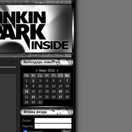
Четверг 12:31 06.08.2026
Приветствую Вас
Гость
|
RSS
Календарь новостей
«
Март 2010
»
Пн
Вт
Ср
Чт
Пт
Сб
Вс
1
2
3
4
5
6
7
8
9
10
11
12
13
14
15
16
17
18
19
20
21
22
23
24
25
26
27
28
29
30
31
Форма входа
Логин:
Пароль:
запомнить