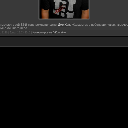
тмечает свой 33-й день рождения дядя
Джо Хан
. Желаем ему побольше новых творчес
ньше лишнего веса.
 2146 | Дата:
15.03.2010
|
Комментировать VKontakte