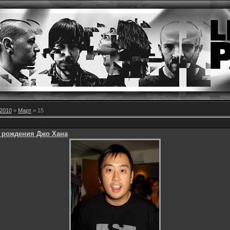
2010
»
Март
»
15
 рождения Джо Хана