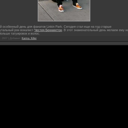
 особенный день для фанатов Linkin Park. Сегодня стал еще на год старше
утальный рок-вокалист
Честер Беннингтон
. В этот знаменательный день желаем ему 
больше татуировок и волос.
: 2607 |
Добавил
:
Karma_Killer