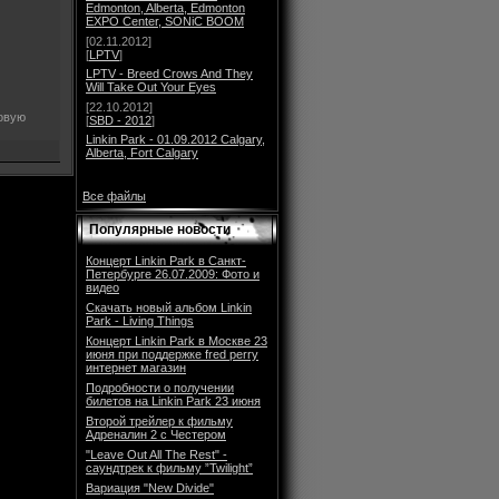
Edmonton, Alberta, Edmonton
EXPO Center, SONiC BOOM
[02.11.2012]
[
LPTV
]
LPTV - Breed Crows And They
Will Take Out Your Eyes
[22.10.2012]
новую
[
SBD - 2012
]
Linkin Park - 01.09.2012 Calgary,
Alberta, Fort Calgary
Все файлы
Популярные новости
Концерт Linkin Park в Санкт-
Петербурге 26.07.2009: Фото и
видео
Скачать новый альбом Linkin
Park - Living Things
Концерт Linkin Park в Москве 23
июня при поддержке fred perry
интернет магазин
Подробности о получении
билетов на Linkin Park 23 июня
Второй трейлер к фильму
Адреналин 2 с Честером
"Leave Out All The Rest" -
саундтрек к фильму ”Twilight”
Вариация "New Divide"