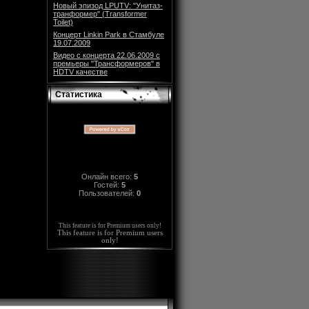
Новый эпизод LPUTV: "Унитаз-
транформер" (Transformer
Toilet)
Концерт Linkin Park в Стамбуле
19.07.2009
Видео с концерта 22.06.2009 с
премьеры "Трансформеров" в
HDTV качестве
Статистика
Онлайн всего:
5
Гостей:
5
Пользователей:
0
This feature is for Premium users only!
This feature is for Premium users
only!