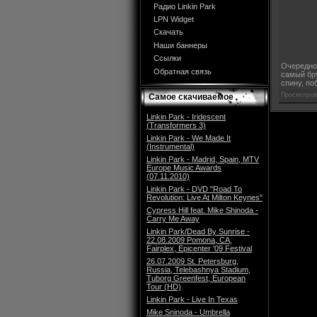
Радио Linkin Park
LPN Widget
Скачать
Наши баннеры
Ссылки
Очередной
Обратная связь
самый бр
спину, по
Просмотров
Самое скачиваемое
Linkin Park - Iridescent
(Transformers 3)
Linkin Park - We Made It
(Instrumental)
Linkin Park - Madrid, Spain, MTV
Europe Music Awards
(07.11.2010)
Linkin Park - DVD "Road To
Revolution: Live At Milton Keynes"
Cypress Hill feat. Mike Shinoda -
Carry Me Away
Linkin Park/Dead By Sunrise -
22.08.2009 Pomona, CA,
Fairplex, Epicenter '09 Festival
26.07.2009 St. Petersburg,
Russia, Telebashnya Stadium,
Tuborg Greenfest, European
Tour (HD)
Linkin Park - Live In Texas
Mike Sninoda - Umbrella