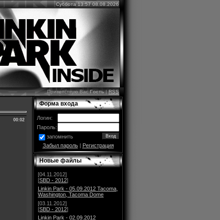
Суббота 13:57 08.08.2026
Приветствую Вас
Гость
|
RSS
Форма входа
Логин:
00:02
Пароль:
запомнить
Забыл пароль
|
Регистрация
Новые файлы
[04.11.2012]
[
SBD - 2012
]
Linkin Park - 05.09.2012 Tacoma,
Washington, Tacoma Dome
[03.11.2012]
[
SBD - 2012
]
Linkin Park - 02.09.2012