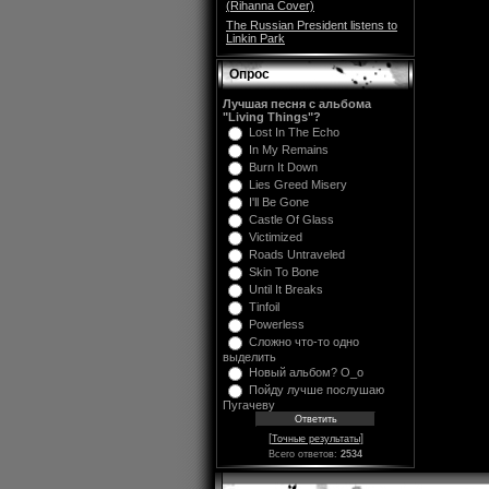
(Rihanna Cover)
The Russian President listens to
Linkin Park
Опрос
Лучшая песня с альбома
"Living Things"?
Lost In The Echo
In My Remains
Burn It Down
Lies Greed Misery
I'll Be Gone
Castle Of Glass
Victimized
Roads Untraveled
Skin To Bone
Until It Breaks
Tinfoil
Powerless
Сложно что-то одно
выделить
Новый альбом? O_o
Пойду лучше послушаю
Пугачеву
[
]
Точные результаты
Всего ответов:
2534